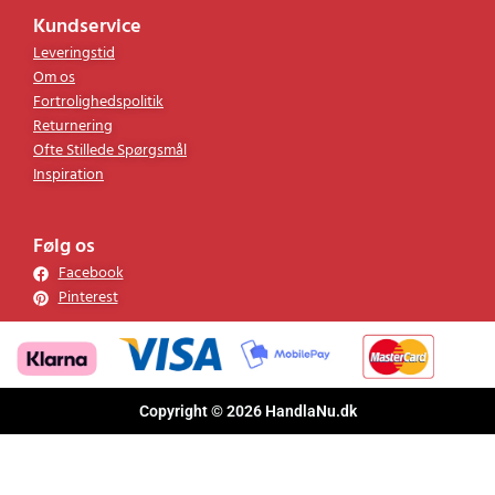
Kundservice
Leveringstid
Om os
Fortrolighedspolitik
Returnering
Ofte Stillede Spørgsmål
Inspiration
Følg os
Facebook
Pinterest
Copyright © 2026 HandlaNu.dk