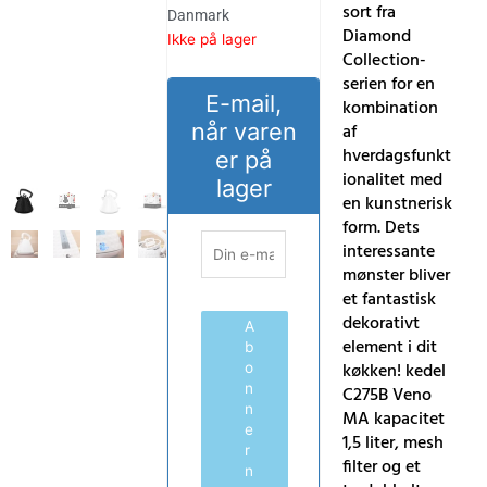
sort fra
Danmark
Diamond
Ikke på lager
Collection-
serien for en
E-mail,
kombination
når varen
af
hverdagsfunkt
er på
ionalitet med
lager
en kunstnerisk
form. Dets
interessante
mønster bliver
et fantastisk
dekorativt
A
element i dit
b
køkken! kedel
o
n
C275B Veno
n
MA kapacitet
e
1,5 liter, mesh
r
filter og et
n