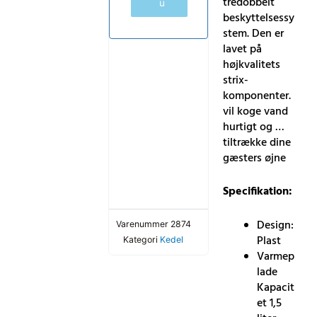
tredobbelt
u
beskyttelsessy
stem. Den er
lavet på
højkvalitets
strix-
komponenter.
vil koge vand
hurtigt og …
tiltrække dine
gæsters øjne
Specifikation:
Design:
Varenummer
2874
Plast
Kategori
Kedel
Varmep
lade
Kapacit
et 1,5