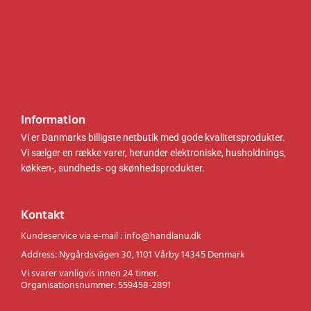
r
.
.
Information
Vi er Danmarks billigste netbutik med gode kvalitetsprodukter.
Vi sælger en række varer, herunder elektroniske, husholdnings,
køkken-, sundheds- og skønhedsprodukter.
Kontakt
Kundeservice via e-mail : info@handlanu.dk
Address: Nygårdsvägen 30, 1101 Vårby 14345 Denmark
Vi svarer vanligvis innen 24 timer.
Organisationsnummer: 559458-2891