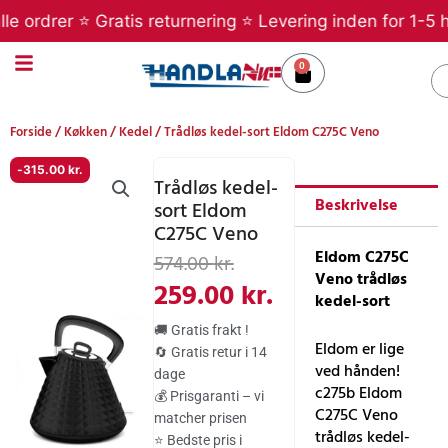
Gå
rdrer ⭐ Gratis returnering ⭐ Levering inden for 1-5 hver
til
indholdet
0
Kurv
S
Forside
/
Køkken
/
Kedel
/ Trådløs kedel-sort Eldom C275C Veno
-
315.00
kr.
Trådløs kedel-
Beskrivelse
sort Eldom
C275C Veno
Den
Den
Eldom C275C
574.00
kr.
Veno trådløs
oprindelige
aktuelle
259.00
kr.
kedel-sort
pris
pris
🚚 Gratis frakt !
var:
er:
Eldom er lige
🔄 Gratis retur i 14
ved hånden!
dage
574.00 kr..
259.00 kr..
c275b Eldom
💰 Prisgaranti – vi
C275C Veno
matcher prisen
trådløs kedel-
⭐ Bedste pris i