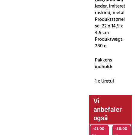
læder, imiteret
ruskind, metal
Produktstørrel
se: 22 x 14,5 x
4,5 cm
Produktvægt:
280 g
Pakkens
indhold:
1 x Uretui
Vi
anbefaler
også
-
41.00
-
38.00