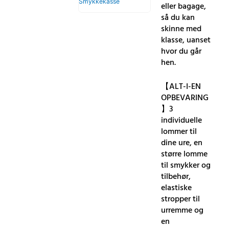
Smykkekasse
eller bagage,
så du kan
skinne med
klasse, uanset
hvor du går
hen.
【ALT-I-EN
OPBEVARING
】3
individuelle
lommer til
dine ure, en
større lomme
til smykker og
tilbehør,
elastiske
stropper til
urremme og
en