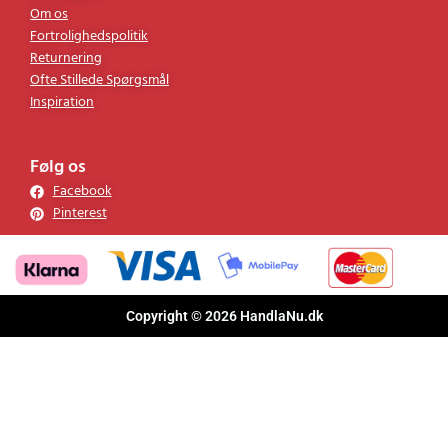
Om os
Fortrolighedspolitik
Returnering
Ofte Stillede Spørgsmål
Inspiration
Følg os
Facebook
Pinterest
Copyright © 2026 HandlaNu.dk