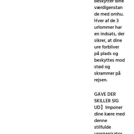
beskytter dine
værdigenstan
de med omhu.
Hver af de 3
urlommer har
en indsats, der
sikrer, at dine
ure forbliver
på plads og
beskyttes mod
stød og
skrammer på
rejsen.
GAVE DER
SKILLER SIG
UD】Imponer
dine kære med
denne
stilfulde
urorganisator.