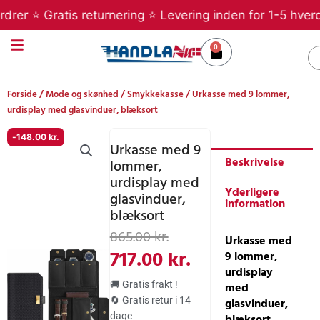
Gå
r ⭐ Gratis returnering ⭐ Levering inden for 1-5 hverdage
til
indholdet
0
Kurv
S
Forside
/
Mode og skønhed
/
Smykkekasse
/ Urkasse med 9 lommer,
urdisplay med glasvinduer, blæksort
-
148.00
kr.
Urkasse med 9
Beskrivelse
lommer,
urdisplay med
Yderligere
glasvinduer,
information
blæksort
Den
Den
865.00
kr.
Urkasse med
oprindelige
aktuelle
717.00
kr.
9 lommer,
urdisplay
pris
pris
🚚 Gratis frakt !
med
var:
er:
🔄 Gratis retur i 14
glasvinduer,
dage
blæksort