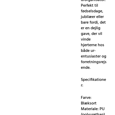
Perfekt til
fødselsdage,
jubilæer eller
bare fordi, det
er en dejlig
gave, der vil
vinde
hjerterne hos
både ur-
entusiaster og
forretningsrejs
ende.
Specifikatione
r:
Farve:
Blæksort
Materiale: PU
(polyurethan)