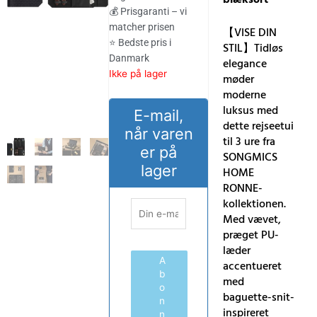
865.00 kr..
717.00 kr..
💰 Prisgaranti – vi
matcher prisen
【VISE DIN
⭐ Bedste pris i
STIL】Tidløs
Danmark
elegance
Ikke på lager
møder
moderne
luksus med
E-mail,
dette rejseetui
når varen
til 3 ure fra
er på
SONGMICS
lager
HOME
RONNE-
kollektionen.
Med vævet,
præget PU-
læder
A
accentueret
b
med
o
baguette-snit-
n
inspireret
n