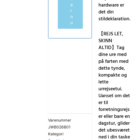
hardware er
e
r
det din
n
stildeklaration.
u
【REJS LET,
SKINN
ALTID】Tag
dine ure med
på farten med
dette tynde,
kompakte og
lette
urrejseetui.
Uanset om det
er til
forretningsrejs
er eller bare en
Varenummer
dagstur, glider
JWB026B01
det ubesværet
Kategori
ned i din taske