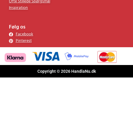
Ofte Stillede Spørgsmål
Inspiration
Følg os
Facebook
Pinterest
Copyright © 2026 HandlaNu.dk