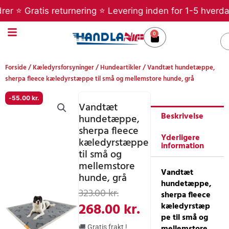
Gå
 Gratis returnering ⭐ Levering inden for 1-5 hverdage ⭐ 
til
indholdet
0
Kurv
S
Forside
/
Kæledyrsforsyninger
/
Hundeartikler
/ Vandtæt hundetæppe,
sherpa fleece kæledyrstæppe til små og mellemstore hunde, grå
-
55.00
kr.
Vandtæt
Beskrivelse
hundetæppe,
sherpa fleece
Yderligere
kæledyrstæppe
information
til små og
mellemstore
Vandtæt
hunde, grå
hundetæppe,
Den
Den
323.00
kr.
sherpa fleece
oprindelige
aktuelle
268.00
kr.
kæledyrstæp
pe til små og
pris
pris
mellemstore
🚚 Gratis frakt !