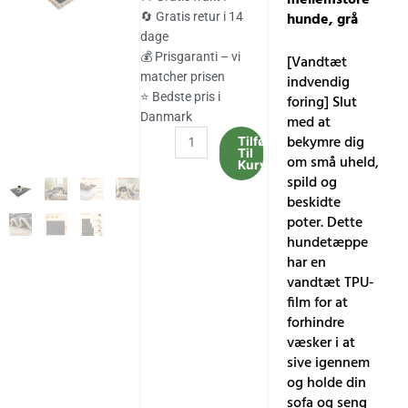
var:
er:
hunde, grå
🔄 Gratis retur i 14
dage
323.00 kr..
268.00 kr..
💰 Prisgaranti – vi
[Vandtæt
matcher prisen
indvendig
⭐ Bedste pris i
foring] Slut
Danmark
med at
Vandtæt
bekymre dig
Tilføj
Til
hundetæppe,
om små uheld,
Kurv
sherpa
spild og
fleece
beskidte
kæledyrstæppe
poter. Dette
til
hundetæppe
små
har en
og
vandtæt TPU-
mellemstore
film for at
hunde,
forhindre
grå
væsker i at
antal
sive igennem
og holde din
sofa og seng