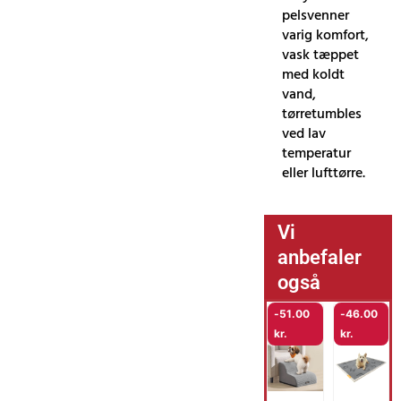
pelsvenner
varig komfort,
vask tæppet
med koldt
vand,
tørretumbles
ved lav
temperatur
eller lufttørre.
Vi
anbefaler
også
-
51.00
-
46.00
kr.
kr.