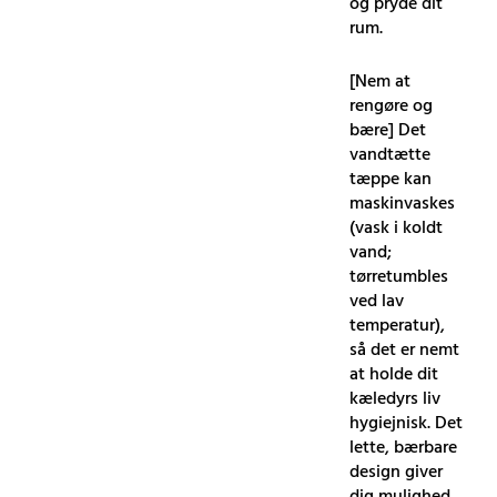
og pryde dit
rum.
[Nem at
rengøre og
bære] Det
vandtætte
tæppe kan
maskinvaskes
(vask i koldt
vand;
tørretumbles
ved lav
temperatur),
så det er nemt
at holde dit
kæledyrs liv
hygiejnisk. Det
lette, bærbare
design giver
dig mulighed