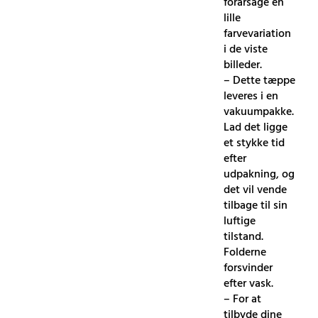
forårsage en
lille
farvevariation
i de viste
billeder.
– Dette tæppe
leveres i en
vakuumpakke.
Lad det ligge
et stykke tid
efter
udpakning, og
det vil vende
tilbage til sin
luftige
tilstand.
Folderne
forsvinder
efter vask.
– For at
tilbyde dine