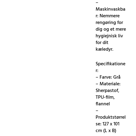
–
Maskinvaskba
r: Nemmere
rengøring for
dig og et mere
hygiejnisk liv
for dit
kæledyr.
Specifikatione
r:
– Farve: Grå
– Materiale:
Sherpastof,
TPU-film,
flannel
–
Produktstørrel
se: 127 x 101
cm (L x B)