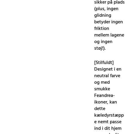
sikker på plads
(plus, ingen
glidning
betyder ingen
friktion
mellem lagene
og ingen
støj!).
[Stilfuldt]
Designet i en
neutral farve
og med
smukke
Feandrea-
ikoner, kan
dette
kæledyrstæpp
e nemt passe
ind i dit hjem