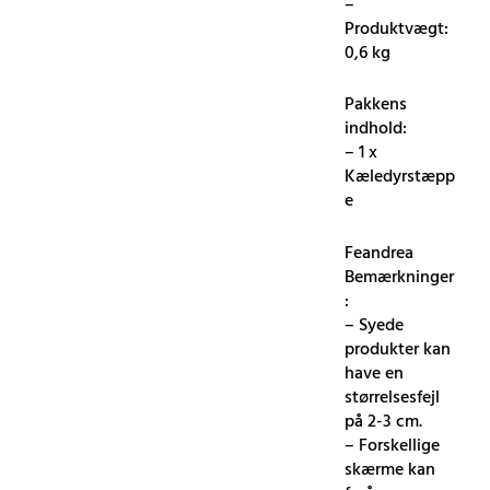
–
Produktvægt:
0,6 kg
Pakkens
indhold:
– 1 x
Kæledyrstæpp
e
Feandrea
Bemærkninger
:
– Syede
produkter kan
have en
størrelsesfejl
på 2-3 cm.
– Forskellige
skærme kan