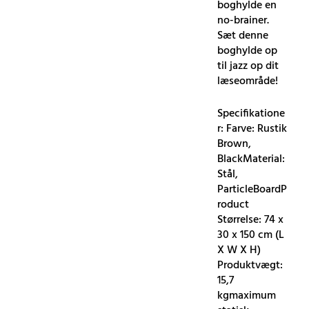
boghylde en
no-brainer.
Sæt denne
boghylde op
til jazz op dit
læseområde!
Specifikatione
r: Farve: Rustik
Brown,
BlackMaterial:
Stål,
ParticleBoardP
roduct
Størrelse: 74 x
30 x 150 cm (L
X W X H)
Produktvægt:
15,7
kgmaximum