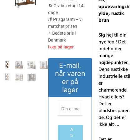
var:
er:
opbevaringsh
🔄 Gratis retur i 14
ylde, rustik
dage
755.00 kr..
625.00 kr..
brun
💰 Prisgaranti – vi
matcher prisen
⭐ Bedste pris i
Sig hej til din
Danmark
nye reol! Det
Ikke på lager
indeholder
mange
højdepunkter.
E-mail,
Dens rustikke
når varen
industrielle stil
er på
er
lager
charmerende.
Hvad ellers?
Det er
pladsbesparen
de. Og det er
ikke alt …
A
b
Det er