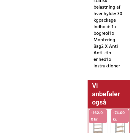
statisk
belastning af
hver hylde: 30
kgpackage
Indhold: 1 x
bogreol1 x
Montering
Bag2 X Anti
Anti -tip
enhed1 x
instruktioner
Vi
anbefaler
også
-
162.0
-
74.00
0
kr.
kr.