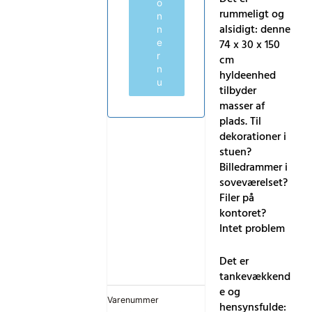
o
rummeligt og
n
alsidigt: denne
n
74 x 30 x 150
e
r
cm
n
hyldeenhed
u
tilbyder
masser af
plads. Til
dekorationer i
stuen?
Billedrammer i
soveværelset?
Filer på
kontoret?
Intet problem
Det er
tankevækkend
e og
Varenummer
hensynsfulde: