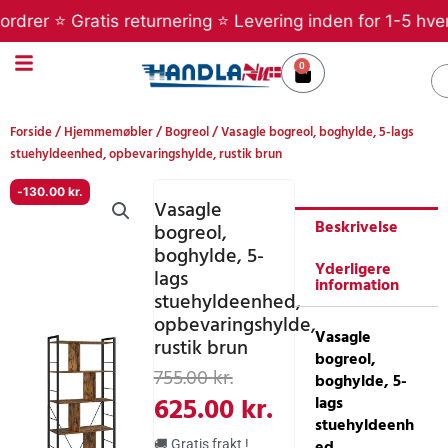
Gå
er ⭐ Gratis returnering ⭐ Levering inden for 1-5 hverdag
til
indholdet
0
Kurv
S
Forside
/
Hjemmemøbler
/
Bogreol
/ Vasagle bogreol, boghylde, 5-lags
stuehyldeenhed, opbevaringshylde, rustik brun
-
130.00
kr.
Vasagle
Beskrivelse
bogreol,
boghylde, 5-
Yderligere
lags
information
stuehyldeenhed,
opbevaringshylde,
Vasagle
rustik brun
bogreol,
Den
Den
755.00
kr.
boghylde, 5-
oprindelige
aktuelle
625.00
kr.
lags
stuehyldeenh
pris
pris
ed,
🚚 Gratis frakt !