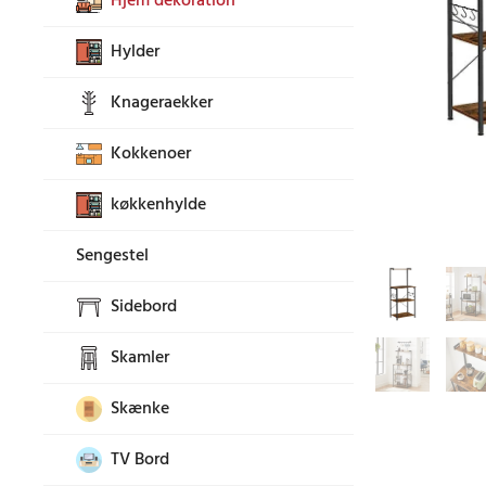
Hjem dekoration
Hylder
Knageraekker
Kokkenoer
køkkenhylde
Sengestel
Sidebord
Skamler
Skænke
TV Bord