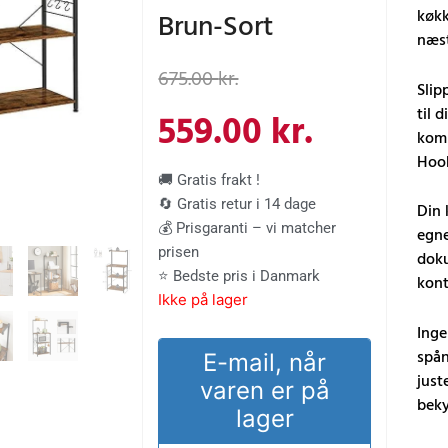
køkk
Brun-Sort
næs
Den
Den
675.00
kr.
Slip
oprindelige
aktuelle
til 
559.00
kr.
komm
Hook
pris
pris
🚚 Gratis frakt !
🔄 Gratis retur i 14 dage
Din 
var:
er:
💰 Prisgaranti – vi matcher
egne
prisen
doku
675.00 kr..
559.00 kr
⭐ Bedste pris i Danmark
kont
Ikke på lager
Inge
spån
E-mail, når
just
varen er på
beky
lager