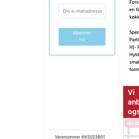
Fors
en f
køkk
Spec
Abonner
Part
nu
H)- 
Hyld
smal
form
Vi
anb
og
-
93.0
Varenummer
KKS023B01