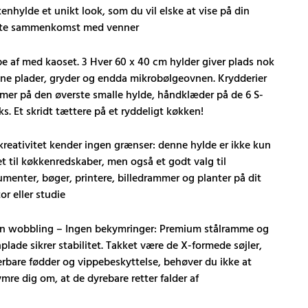
enhylde et unikt look, som du vil elske at vise på din
te sammenkomst med venner
pe af med kaoset. 3 Hver 60 x 40 cm hylder giver plads nok
dine plader, gryder og endda mikrobølgeovnen. Krydderier
er på den øverste smalle hylde, håndklæder på de 6 S-
s. Et skridt tættere på et ryddeligt køkken!
kreativitet kender ingen grænser: denne hylde er ikke kun
t til køkkenredskaber, men også et godt valg til
menter, bøger, printere, billedrammer og planter på dit
..
or eller studie
n wobbling – Ingen bekymringer: Premium stålramme og
plade sikrer stabilitet. Takket være de X-formede søjler,
erbare fødder og vippebeskyttelse, behøver du ikke at
mre dig om, at de dyrebare retter falder af