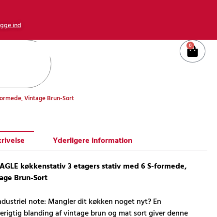
gge ind
0
Kurv
formede, Vintage Brun-Sort
rivelse
Yderligere information
GLE køkkenstativ 3 etagers stativ med 6 S-formede,
age Brun-Sort
ndustriel note: Mangler dit køkken noget nyt? En
rigtig blanding af vintage brun og mat sort giver denne