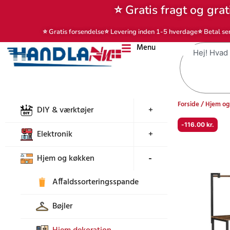
Gå
⭐ Gratis fragt og grat
til
indholdet
⭐ Gratis forsendelse
⭐ Levering inden 1-5 hverdage
⭐ Betal se
Menu
Søg
Forside
/
Hjem og
DIY & værktøjer
+
-
116.00
kr.
Elektronik
+
Hjem og køkken
+
Affaldssorteringsspande
Bøjler