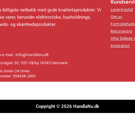
Kundservi
Leveringstid
 billigste netbutik med gode kvalitetsprodukter. Vi
Om os
e varer, herunder elektroniske, husholdnings,
Fortroligheds
heds- og skønhedsprodukter.
Returnering
Ofte Stillede
Inspiration
a e-mail : info@handlanu.dk
svägen 30, 1101 Vårby 14345 Denmark
is innen 24 timer.
ummer: 559458-2891
Copyright © 2026 HandlaNu.dk