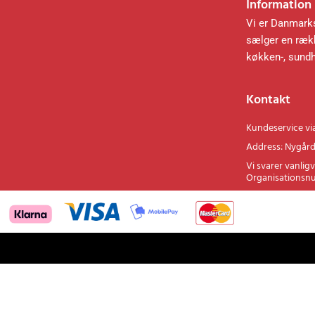
Information
Vi er Danmarks
sælger en rækk
køkken-, sund
Kontakt
Kundeservice vi
Address: Nygård
Vi svarer vanligv
Organisationsn