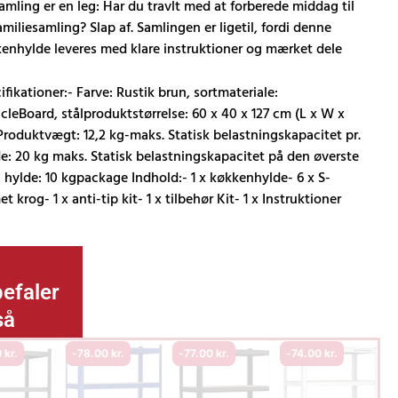
amling er en leg: Har du travlt med at forberede middag til
amiliesamling? Slap af. Samlingen er ligetil, fordi denne
enhylde leveres med klare instruktioner og mærket dele
ifikationer:- Farve: Rustik brun, sortmateriale:
icleBoard, stålproduktstørrelse: 60 x 40 x 127 cm (L x W x
Produktvægt: 12,2 kg-maks. Statisk belastningskapacitet pr.
e: 20 kg maks. Statisk belastningskapacitet på den øverste
 hylde: 10 kgpackage Indhold:- 1 x køkkenhylde- 6 x S-
et krog- 1 x anti-tip kit- 1 x tilbehør Kit- 1 x Instruktioner
efaler
så
0
kr.
-
78.00
kr.
-
77.00
kr.
-
74.00
kr.