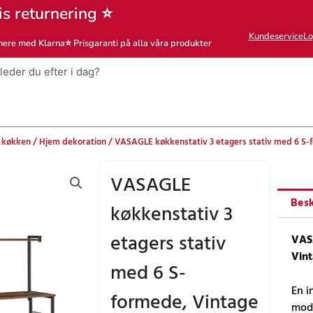
is returnering ⭐
Kundeservice
Lo
nere med Klarna
⭐ Prisgaranti på alla våra produkter
 køkken
/
Hjem dekoration
/ VASAGLE køkkenstativ 3 etagers stativ med 6 S-
VASAGLE
Besk
køkkenstativ 3
etagers stativ
VASA
Vint
med 6 S-
En i
formede, Vintage
mode