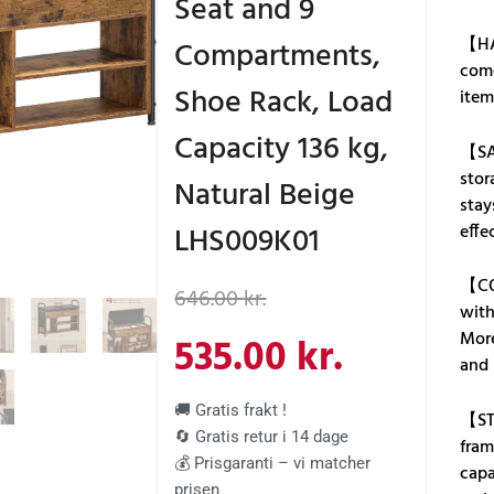
Seat and 9
【HA
Compartments,
come
Shoe Rack, Load
item
Capacity 136 kg,
【SA
stor
Natural Beige
stay
LHS009K01
effe
Den
Den
【CO
646.00
kr.
with
oprindelige
aktuelle
More
535.00
kr.
and 
pris
pris
🚚 Gratis frakt !
【STU
🔄 Gratis retur i 14 dage
fram
var:
er:
💰 Prisgaranti – vi matcher
capa
prisen