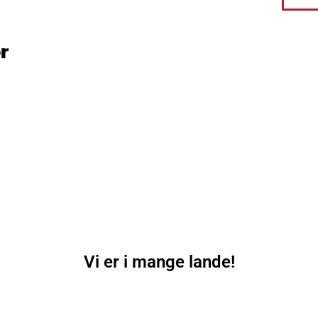
stue, 
sovev
r
greige
LSC07
Vi er i mange lande!