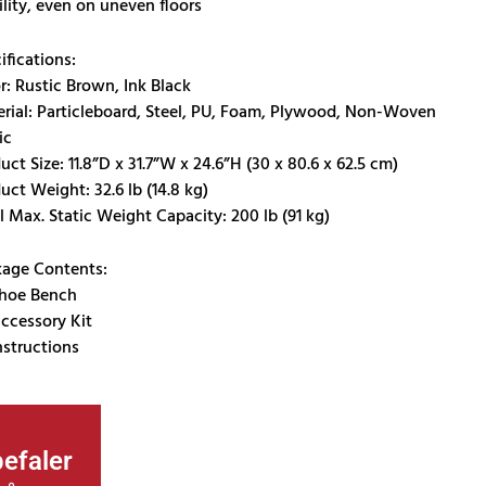
ility, even on uneven floors
..
ifications:
r: Rustic Brown, Ink Black
rial: Particleboard, Steel, PU, Foam, Plywood, Non-Woven
ic
uct Size: 11.8”D x 31.7”W x 24.6”H (30 x 80.6 x 62.5 cm)
uct Weight: 32.6 lb (14.8 kg)
l Max. Static Weight Capacity: 200 lb (91 kg)
age Contents:
Shoe Bench
Accessory Kit
Instructions
efaler