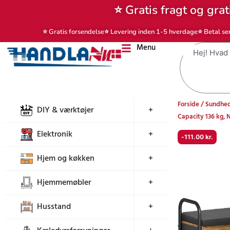
Gå
⭐ Gratis fragt og grat
til
indholdet
⭐ Gratis forsendelse
⭐ Levering inden 1-5 hverdage
⭐ Betal se
Menu
Søg
Forside
/
Sundhed
DIY & værktøjer
+
Capacity 136 kg, 
Elektronik
+
-
111.00
kr.
Hjem og køkken
+
Hjemmemøbler
+
Husstand
+