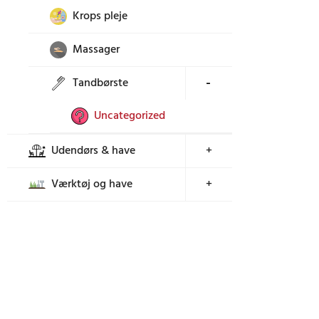
Krops pleje
Massager
Tandbørste
+
Uncategorized
Udendørs & have
+
Værktøj og have
+