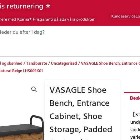
is returnering ⭐
Kundeservice
Lo
nere med Klarna
⭐ Prisgaranti på alla våra produkter
 og skønhed
/
Tandbørste
/
Uncategorized
/ VASAGLE Shoe Bench, Entrance C
Natural Beige LHS009K01
VASAGLE Shoe
Besk
Bench, Entrance
Cabinet, Shoe
【ST
unde
Storage, Padded
sock
vari