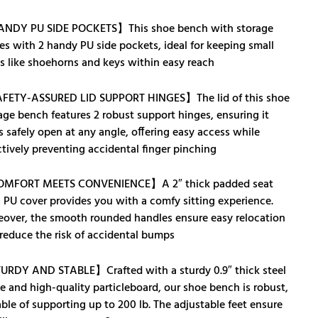
NDY PU SIDE POCKETS】This shoe bench with storage
s with 2 handy PU side pockets, ideal for keeping small
s like shoehorns and keys within easy reach
FETY-ASSURED LID SUPPORT HINGES】The lid of this shoe
age bench features 2 robust support hinges, ensuring it
s safely open at any angle, offering easy access while
ctively preventing accidental finger pinching
MFORT MEETS CONVENIENCE】A 2″ thick padded seat
 PU cover provides you with a comfy sitting experience.
over, the smooth rounded handles ensure easy relocation
reduce the risk of accidental bumps
RDY AND STABLE】Crafted with a sturdy 0.9″ thick steel
e and high-quality particleboard, our shoe bench is robust,
ble of supporting up to 200 lb. The adjustable feet ensure