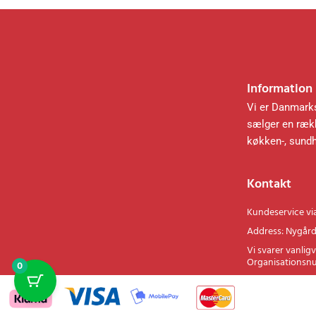
Information
Vi er Danmarks
sælger en rækk
køkken-, sund
Kontakt
Kundeservice vi
Address: Nygård
Vi svarer vanligv
Organisationsn
0