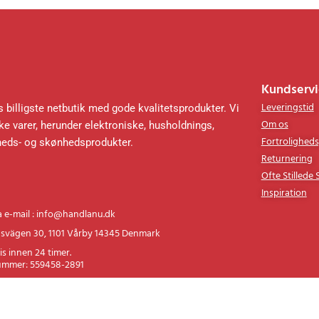
Kundservi
Leveringstid
 billigste netbutik med gode kvalitetsprodukter. Vi
Om os
e varer, herunder elektroniske, husholdnings,
Fortroligheds
heds- og skønhedsprodukter.
Returnering
Ofte Stillede
Inspiration
a e-mail : info@handlanu.dk
svägen 30, 1101 Vårby 14345 Denmark
is innen 24 timer.
ummer: 559458-2891