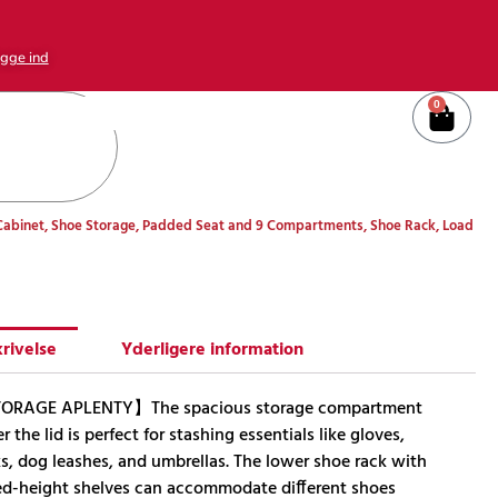
gge ind
0
Kurv
abinet, Shoe Storage, Padded Seat and 9 Compartments, Shoe Rack, Load
rivelse
Yderligere information
ORAGE APLENTY】The spacious storage compartment
r the lid is perfect for stashing essentials like gloves,
s, dog leashes, and umbrellas. The lower shoe rack with
ed-height shelves can accommodate different shoes