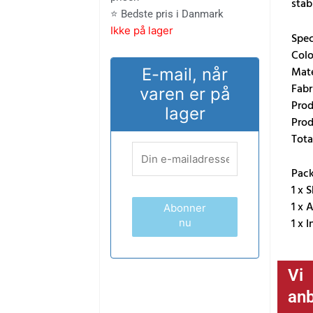
stab
646.00 kr..
535.00 kr
⭐ Bedste pris i Danmark
Ikke på lager
Spec
Colo
Mate
E-mail, når
Fabr
varen er på
Prod
lager
Prod
Tota
Pack
1 x 
1 x 
Abonner
1 x 
nu
Vi
anb