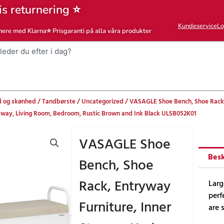
is returnering ⭐
Kundeservice
Lo
nere med Klarna
⭐ Prisgaranti på alla våra produkter
 og skønhed
/
Tandbørste
/
Uncategorized
/ VASAGLE Shoe Bench, Shoe Rack, 
ryway, Living Room, Bedroom, Rustic Brown and Ink Black ULSB052K01
VASAGLE Shoe
Besk
Bench, Shoe
Rack, Entryway
Larg
perf
Furniture, Inner
are 