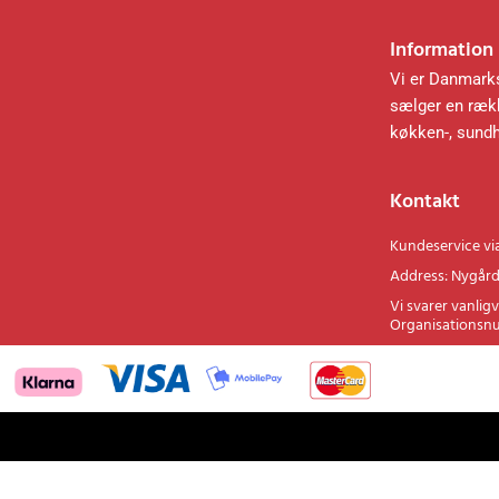
Information
Vi er Danmarks
sælger en rækk
køkken-, sund
Kontakt
Kundeservice vi
Address: Nygård
Vi svarer vanligv
Organisationsn