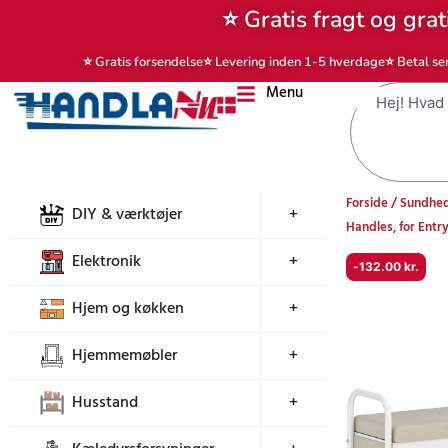
Gå
⭐ Gratis fragt og grat
til
indholdet
⭐ Gratis forsendelse
⭐ Levering inden 1-5 hverdage
⭐ Betal se
Menu
Søg
Forside
/
Sundhed
DIY & værktøjer
+
Handles, for Ent
Elektronik
+
-
132.00
kr.
Hjem og køkken
+
Hjemmemøbler
+
Husstand
+