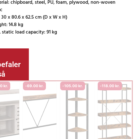
rial: chipboard, steel, PU, foam, plywood, non-woven
ic
: 30 x 80.6 x 62.5 cm (D x W x H)
ht: 14.8 kg
 static load capacity: 91 kg
..
efaler
så
00
kr.
-
69.00
kr.
-
105.00
kr.
-
118.00
kr.