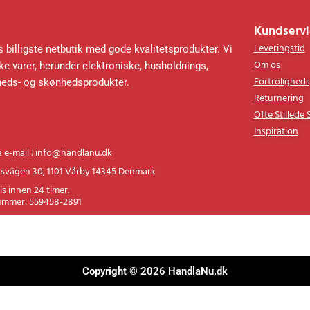
Kundservi
Leveringstid
 billigste netbutik med gode kvalitetsprodukter. Vi
Om os
e varer, herunder elektroniske, husholdnings,
Fortroligheds
heds- og skønhedsprodukter.
Returnering
Ofte Stillede
Inspiration
a e-mail : info@handlanu.dk
svägen 30, 1101 Vårby 14345 Denmark
is innen 24 timer.
ummer: 559458-2891
Copyright © 2026 HandlaNu.dk