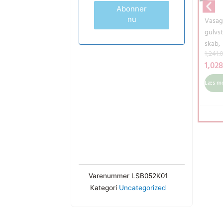
Abonner
nu
Vasag
gulvs
skab,
1,241.
køkk
1,02
aring
med s
Læs m
hylder
louvre
til spi
stue, 
sovev
greige
LSC07
Varenummer
LSB052K01
Kategori
Uncategorized