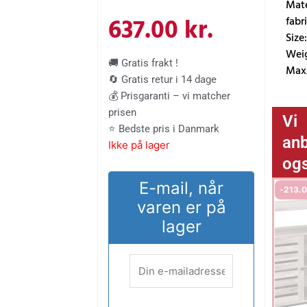
Mate
oprindelige
aktuelle
637.00
kr.
fabr
Size
pris
pris
Weig
🚚 Gratis frakt !
Max.
🔄 Gratis retur i 14 dage
var:
er:
💰 Prisgaranti – vi matcher
prisen
Vi
769.00 kr..
637.00 kr
⭐ Bedste pris i Danmark
anb
Ikke på lager
og
E-mail, når
-
213.
varen er på
lager