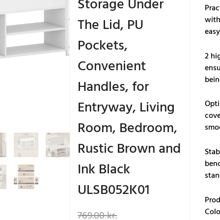
Storage Under
Prac
with
The Lid, PU
easy
Pockets,
2 hi
Convenient
ensu
bein
Handles, for
Entryway, Living
Opti
cove
Room, Bedroom,
smoo
Rustic Brown and
Stab
benc
Ink Black
stan
ULSB052K01
Prod
Den
Den
Colo
769.00
kr.