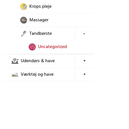
Krops pleje
Massager
Tandbørste
+
Uncategorized
Udendørs & have
+
Værktøj og have
+