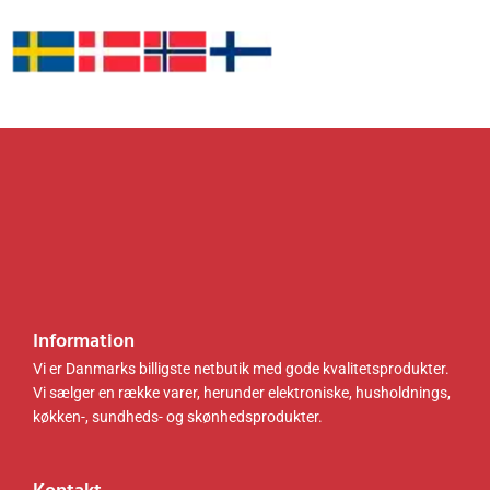
1
8
.
k
.
k
0
r
0
r
0
.
0
.
.
.
k
k
r
r
.
.
.
.
Information
Vi er Danmarks billigste netbutik med gode kvalitetsprodukter.
Vi sælger en række varer, herunder elektroniske, husholdnings,
køkken-, sundheds- og skønhedsprodukter.