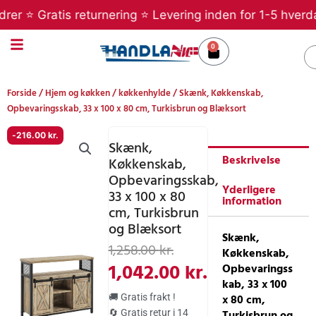
Gå
 ⭐ Gratis returnering ⭐ Levering inden for 1-5 hverdage 
til
indholdet
0
Kurv
S
Forside
/
Hjem og køkken
/
køkkenhylde
/ Skænk, Køkkenskab,
Opbevaringsskab, 33 x 100 x 80 cm, Turkisbrun og Blæksort
-
216.00
kr.
Skænk,
Beskrivelse
Køkkenskab,
Opbevaringsskab,
Yderligere
33 x 100 x 80
information
cm, Turkisbrun
og Blæksort
Skænk,
Den
Den
1,258.00
kr.
Køkkenskab,
oprindelige
aktuelle
1,042.00
kr.
Opbevaringss
kab, 33 x 100
pris
pris
x 80 cm,
🚚 Gratis frakt !
Turkisbrun og
🔄 Gratis retur i 14