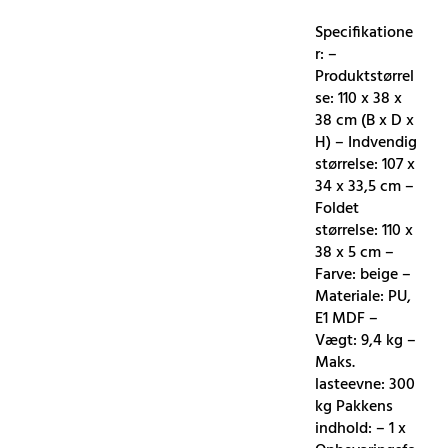
Specifikatione
r: –
Produktstørrel
se: 110 x 38 x
38 cm (B x D x
H) – Indvendig
størrelse: 107 x
34 x 33,5 cm –
Foldet
størrelse: 110 x
38 x 5 cm –
Farve: beige –
Materiale: PU,
E1 MDF –
Vægt: 9,4 kg –
Maks.
lasteevne: 300
kg Pakkens
indhold: – 1 x