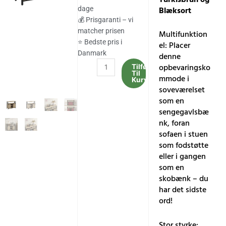
var:
er:
Blæksort
dage
1,258.00 kr..
1,042.00 kr..
💰 Prisgaranti – vi
matcher prisen
Multifunktion
⭐ Bedste pris i
el: Placer
Danmark
denne
Skænk,
opbevaringsko
Tilføj
Til
Køkkenskab,
mmode i
Kurv
Opbevaringsskab,
soveværelset
33
som en
x
sengegavlsbæ
100
nk, foran
x
sofaen i stuen
80
som fodstøtte
cm,
eller i gangen
Turkisbrun
som en
og
skobænk – du
Blæksort
har det sidste
antal
ord!
Stor styrke: