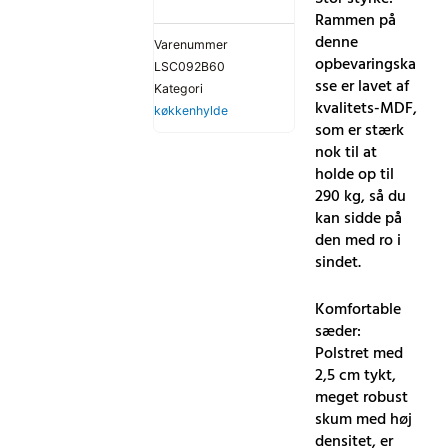
Rammen på
denne
Varenummer
opbevaringska
LSC092B60
sse er lavet af
Kategori
kvalitets-MDF,
køkkenhylde
som er stærk
nok til at
holde op til
290 kg, så du
kan sidde på
den med ro i
sindet.
Komfortable
sæder:
Polstret med
2,5 cm tykt,
meget robust
skum med høj
densitet, er