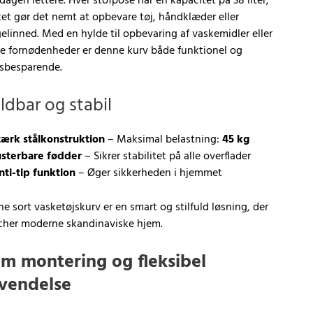
dagen lettere. Hver stofpose har en kapacitet på 38 liter,
ket gør det nemt at opbevare tøj, håndklæder eller
elinned. Med en hylde til opbevaring af vaskemidler eller
e fornødenheder er denne kurv både funktionel og
sbesparende.
ldbar og stabil
tærk stålkonstruktion
– Maksimal belastning:
45 kg
usterbare fødder
– Sikrer stabilitet på alle overflader
nti-tip funktion
– Øger sikkerheden i hjemmet
e sort vasketøjskurv er en smart og stilfuld løsning, der
her moderne skandinaviske hjem.
m montering og fleksibel
vendelse