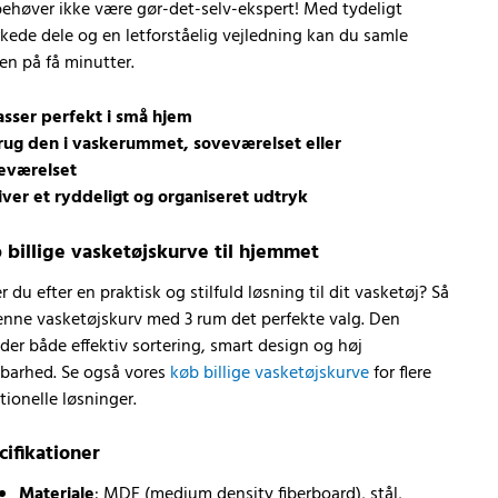
ehøver ikke være gør-det-selv-ekspert! Med tydeligt
ede dele og en letforståelig vejledning kan du samle
en på få minutter.
asser perfekt i små hjem
rug den i vaskerummet, soveværelset eller
eværelset
iver et ryddeligt og organiseret udtryk
 billige vasketøjskurve til hjemmet
r du efter en praktisk og stilfuld løsning til dit vasketøj? Så
enne vasketøjskurv med 3 rum det perfekte valg. Den
yder både effektiv sortering, smart design og høj
barhed. Se også vores
køb billige vasketøjskurve
for flere
tionelle løsninger.
cifikationer
Materiale
: MDF (medium density fiberboard), stål,