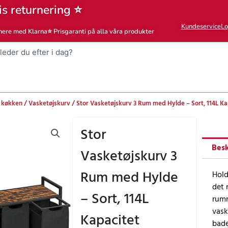
is returnering ⭐
Kundeservice
Lo
nere med Klarna
⭐ Prisgaranti på alla våra produkter
 køkken
/
Vasketøjskurv
/ Stor Vasketøjskurv 3 Rum med Hylde – Sort, 114L Ka
Stor
Besk
Vasketøjskurv 3
Rum med Hylde
Hold
det 
– Sort, 114L
rumm
vask
Kapacitet
bade