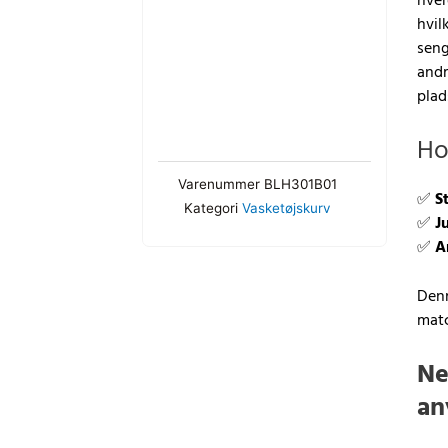
hver
114L
hvil
Kapacitet
seng
antal
andr
plad
Ho
Varenummer
BLH301B01
✅
S
Kategori
Vasketøjskurv
✅
J
✅
A
Denn
matc
Ne
an