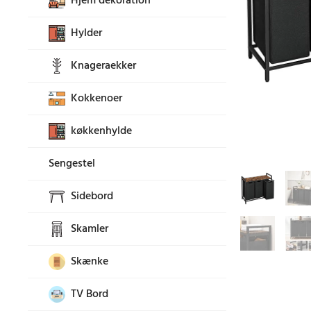
Hjem dekoration
Hylder
Knageraekker
Kokkenoer
køkkenhylde
Sengestel
Sidebord
Skamler
Skænke
TV Bord