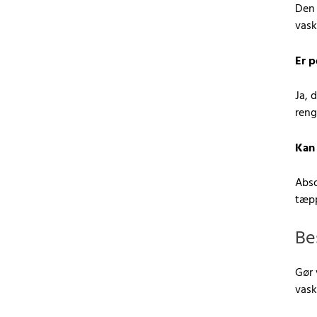
Den 
vask
Er 
Ja, 
reng
Kan 
Abso
tæpp
Be
Gør 
vask