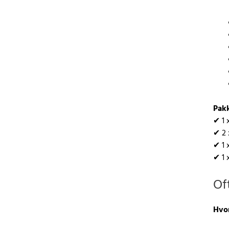
Pak
✔ 1 
✔ 2 
✔ 1 
✔ 1 
Of
Hvor