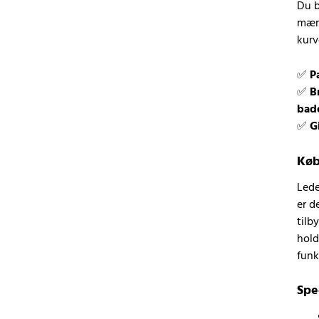
Du b
mærk
kurv
✅
P
✅
B
bad
✅
G
Køb
Lede
er d
tilb
hold
funk
Spe