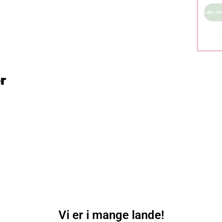
hæng
Læs m
hylde,
aftage
udtræ
med h
28,7 “
r
69,7 “,
brun 