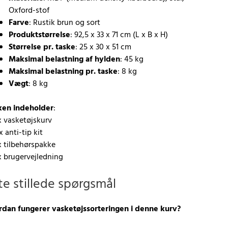
Oxford-stof
Farve
: Rustik brun og sort
Produktstørrelse
: 92,5 x 33 x 71 cm (L x B x H)
Størrelse pr. taske
: 25 x 30 x 51 cm
Maksimal belastning af hylden
: 45 kg
Maksimal belastning pr. taske
: 8 kg
Vægt
: 8 kg
ken indeholder
:
x vasketøjskurv
x anti-tip kit
x tilbehørspakke
x brugervejledning
te stillede spørgsmål
dan fungerer vasketøjssorteringen i denne kurv?