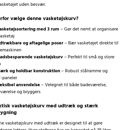
asketøjet uden besvær.
rfor vælge denne vasketøjskurv?
asketøjssortering med 3 rum
– Gør det nemt at organisere
vasketøj
dtrækbare og aftagelige poser
– Bær vasketøjet direkte til
kemaskinen
ladsbesparende vasketøjskurv
– Perfekt til små og store
m
..
tærk og holdbar konstruktion
– Robust stålramme og
-paneler
leksibel anvendelse
– Velegnet til både badeværelse,
værelse og bryggers
ktisk vasketøjskurv med udtræk og stærk
ygning
e vasketøjskurv med udtræk er designet til at gøre