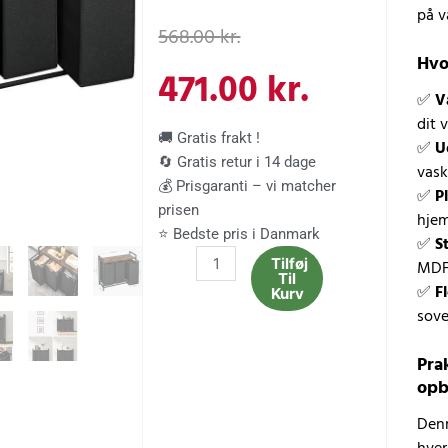
på v
Den
Den
568.00
kr.
Hvo
oprindelige
aktuelle
471.00
kr.
✅
V
dit 
pris
pris
🚚 Gratis frakt !
✅
U
🔄 Gratis retur i 14 dage
vas
var:
er:
💰 Prisgaranti – vi matcher
✅
P
prisen
hje
568.00 kr..
471.00 kr
⭐ Bedste pris i Danmark
✅
S
Stor
Tilføj
MDF
Til
Vasketøjskurv
✅
F
Kurv
3
sove
Rum
med
Pra
Hylde
opb
–
Denn
Sort,