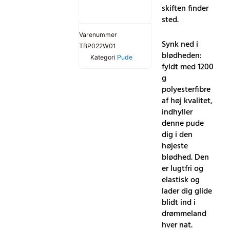
Cloud
skiften finder
White
sted.
antal
Varenummer
Synk ned i
TBP022W01
blødheden:
Kategori
Pude
fyldt med 1200
g
polyesterfibre
af høj kvalitet,
indhyller
denne pude
dig i den
højeste
blødhed. Den
er lugtfri og
elastisk og
lader dig glide
blidt ind i
drømmeland
hver nat.