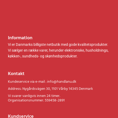
.
.
Information
Vi er Danmarks billigste netbutik med gode kvalitetsprodukter.
Vi sælger en række varer, herunder elektroniske, husholdnings,
køkken-, sundheds- og skønhedsprodukter.
Kontakt
Kundeservice via e-mail : info@handlanu.dk
Address: Nygårdsvägen 30, 1101 Vårby 14345 Denmark
Vi svarer vanligvis innen 24 timer.
Organisationsnummer: 559458-2891
Kundservice