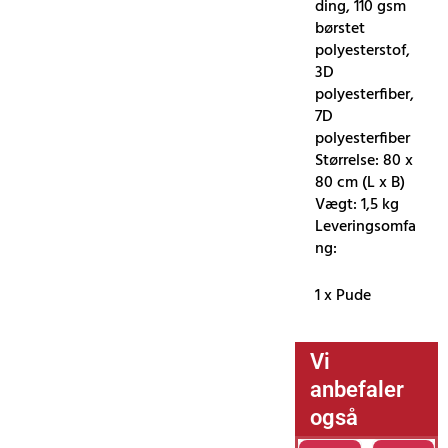
ding, 110 gsm
børstet
polyesterstof,
3D
polyesterfiber,
7D
polyesterfiber
Størrelse: 80 x
80 cm (L x B)
Vægt: 1,5 kg
Leveringsomfa
ng:
1 x Pude
Vi
anbefaler
også