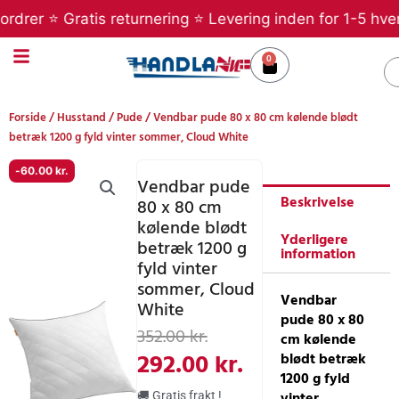
Gå
rer ⭐ Gratis returnering ⭐ Levering inden for 1-5 hverda
til
indholdet
0
Kurv
S
Forside
/
Husstand
/
Pude
/ Vendbar pude 80 x 80 cm kølende blødt
betræk 1200 g fyld vinter sommer, Cloud White
-
60.00
kr.
Vendbar pude
Beskrivelse
80 x 80 cm
kølende blødt
Yderligere
betræk 1200 g
information
fyld vinter
sommer, Cloud
Vendbar
White
pude 80 x 80
Den
Den
352.00
kr.
cm kølende
oprindelige
aktuelle
292.00
kr.
blødt betræk
1200 g fyld
pris
pris
vinter
🚚 Gratis frakt !