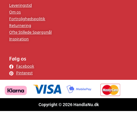
Leveringstid
Om os
Fortrolighedspolitik
Returnering
Ofte Stillede Spørgsmål
Inspiration
Følg os
Facebook
Pinterest
Copyright © 2026 HandlaNu.dk