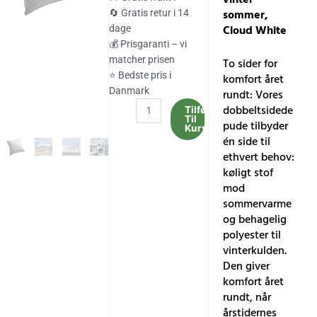
var:
er:
sommer,
🔄 Gratis retur i 14
Cloud White
dage
352.00 kr..
292.00 kr..
💰 Prisgaranti – vi
matcher prisen
To sider for
⭐ Bedste pris i
komfort året
Danmark
rundt: Vores
Vendbar
dobbeltsidede
Tilføj
Til
pude
pude tilbyder
Kurv
80
én side til
x
ethvert behov:
80
køligt stof
cm
mod
kølende
sommervarme
blødt
og behagelig
betræk
polyester til
1200
vinterkulden.
g
Den giver
fyld
komfort året
vinter
rundt, når
sommer,
årstidernes