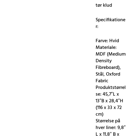
tør klud
Specifikatione
r:
Farve: Hvid
Materiale:
MDF (Medium
Density
Fibreboard),
Stål, Oxford
Fabric
Produktstørrel
se: 45,7″L x
13″B x 28,4″H
(116 x 33 x 72
cm)
Størrelse på
hver liner: 9,8″
L x 11,8″ B x