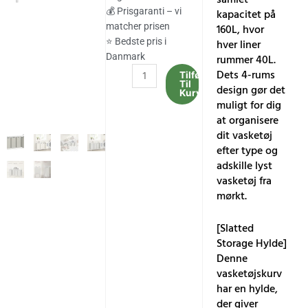
608.00 kr..
504.00 kr..
💰 Prisgaranti – vi
kapacitet på
matcher prisen
160L, hvor
⭐ Bedste pris i
hver liner
Danmark
rummer 40L.
4-
Dets 4-rums
Tilføj
Til
rums
design gør det
Kurv
Vasketøjskurv,
muligt for dig
Vasketøjsposer,
at organisere
4
dit vasketøj
X
efter type og
40l,
adskille lyst
116
vasketøj fra
X
mørkt.
33
X
[Slatted
72
Storage Hylde]
Cm,
Denne
Hvid
vasketøjskurv
antal
har en hylde,
der giver