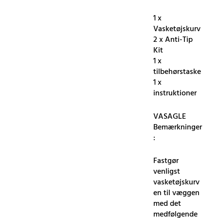
1 x
Vasketøjskurv
2 x Anti-Tip
Kit
1 x
tilbehørstaske
1 x
instruktioner
VASAGLE
Bemærkninger
:
Fastgør
venligst
vasketøjskurv
en til væggen
med det
medfølgende