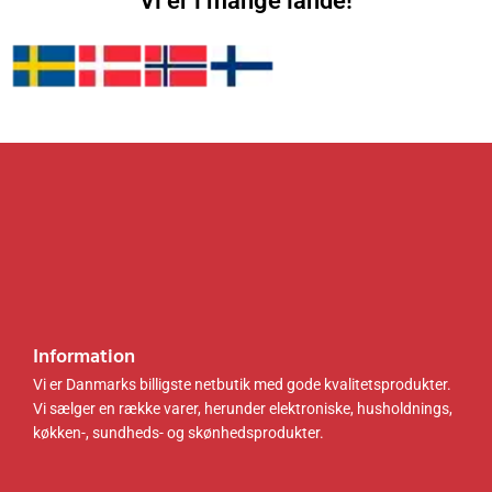
Vi er i mange lande!
3
3
do
.
k
.
k
Gray
0
r
0
r
og
0
.
0
.
Gray
.
.
Blackb
k
k
oard
r
r
Blh241
.
.
g01g0
.
.
1
Information
Vi er Danmarks billigste netbutik med gode kvalitetsprodukter.
Vi sælger en række varer, herunder elektroniske, husholdnings,
køkken-, sundheds- og skønhedsprodukter.