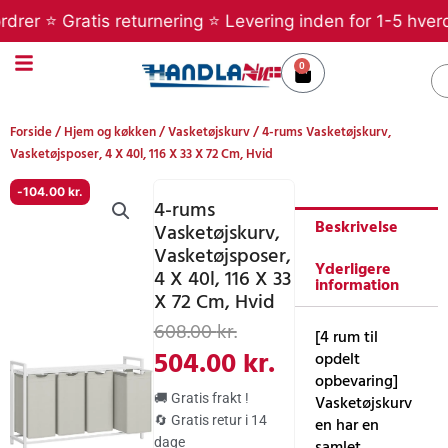
Gå
 ⭐ Gratis returnering ⭐ Levering inden for 1-5 hverdage 
til
indholdet
0
Kurv
S
Forside
/
Hjem og køkken
/
Vasketøjskurv
/ 4-rums Vasketøjskurv,
Vasketøjsposer, 4 X 40l, 116 X 33 X 72 Cm, Hvid
-
104.00
kr.
4-rums
Beskrivelse
Vasketøjskurv,
Vasketøjsposer,
Yderligere
4 X 40l, 116 X 33
information
X 72 Cm, Hvid
Den
Den
608.00
kr.
[4 rum til
oprindelige
aktuelle
504.00
kr.
opdelt
opbevaring]
pris
pris
🚚 Gratis frakt !
Vasketøjskurv
var:
er:
🔄 Gratis retur i 14
en har en
dage
samlet