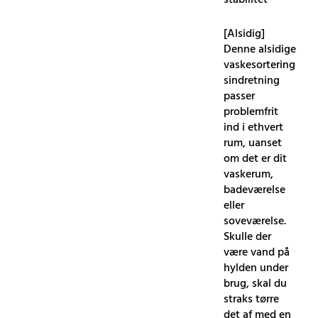
stabilitet
[Alsidig]
Denne alsidige
vaskesortering
sindretning
passer
problemfrit
ind i ethvert
rum, uanset
om det er dit
vaskerum,
badeværelse
eller
soveværelse.
Skulle der
være vand på
hylden under
brug, skal du
straks tørre
det af med en