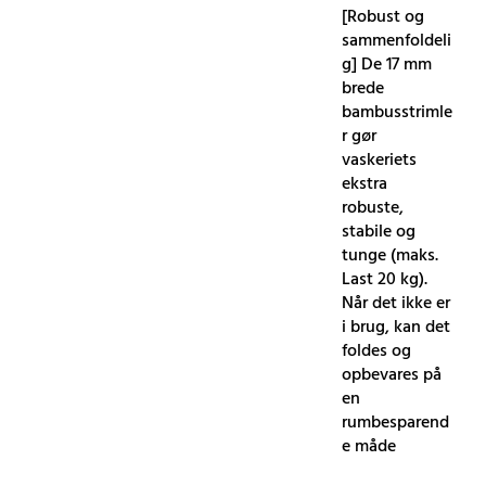
[Robust og
sammenfoldeli
g] De 17 mm
brede
bambusstrimle
r gør
vaskeriets
ekstra
robuste,
stabile og
tunge (maks.
Last 20 kg).
Når det ikke er
i brug, kan det
foldes og
opbevares på
en
rumbesparend
e måde