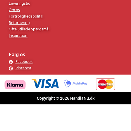
Leveringstid
Om os
Fortrolighedspolitik
Returnering
Ofte Stillede Spørgsmål
Inspiration
Følg os
Facebook
Pinterest
Copyright © 2026 HandlaNu.dk