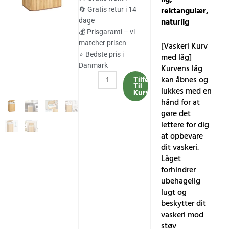
var:
er:
rektangulær,
🔄 Gratis retur i 14
naturlig
dage
284.00 kr..
236.00 kr..
💰 Prisgaranti – vi
matcher prisen
[Vaskeri Kurv
⭐ Bedste pris i
med låg]
Danmark
Kurvens låg
SONGMICS
kan åbnes og
Tilføj
Til
Bambus
lukkes med en
Kurv
vasketøjskurv,
hånd for at
72L
gøre det
sammenfoldelig,
lettere for dig
rektangulær,
at opbevare
naturlig
dit vaskeri.
antal
Låget
forhindrer
ubehagelig
lugt og
beskytter dit
vaskeri mod
støv