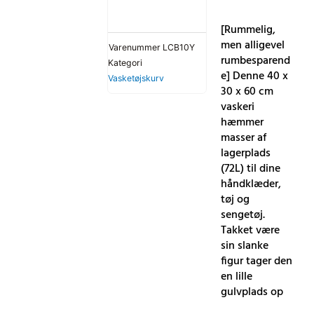
[Rummelig,
men alligevel
Varenummer
LCB10Y
rumbesparend
Kategori
e] Denne 40 x
Vasketøjskurv
30 x 60 cm
vaskeri
hæmmer
masser af
lagerplads
(72L) til dine
håndklæder,
tøj og
sengetøj.
Takket være
sin slanke
figur tager den
en lille
gulvplads op