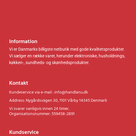
.
.
g01g0
.
.
1
Information
Vi er Danmarks billigste netbutik med gode kvalitetsprodukter.
Vi sælger en række varer, herunder elektroniske, husholdnings,
køkken-, sundheds- og skønhedsprodukter.
Kontakt
Kundeservice via e-mail : info@handlanu.dk
Address: Nygårdsvägen 30, 1101 Vårby 14345 Denmark
Vi svarer vanligvis innen 24 timer.
Organisationsnummer: 559458-2891
Kundservice