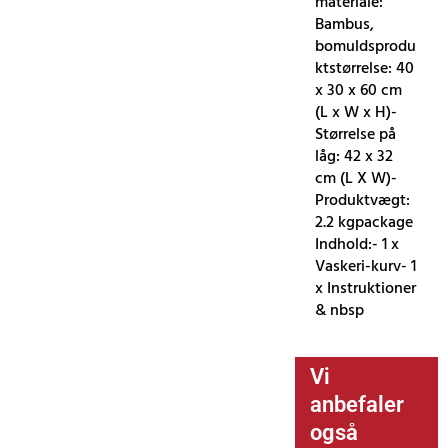
materiale:
Bambus,
bomuldsprodu
ktstørrelse: 40
x 30 x 60 cm
(L x W x H)-
Størrelse på
låg: 42 x 32
cm (L X W)-
Produktvægt:
2.2 kgpackage
Indhold:- 1 x
Vaskeri-kurv- 1
x Instruktioner
& nbsp
Vi
anbefaler
også