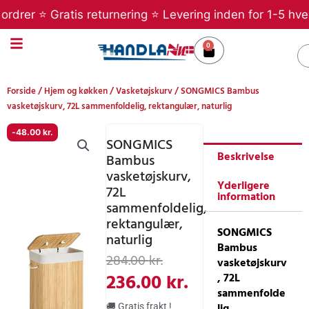
Gå
rer ⭐ Gratis returnering ⭐ Levering inden for 1-5 hverda
til
indholdet
0
Kurv
S
Forside
/
Hjem og køkken
/
Vasketøjskurv
/ SONGMICS Bambus
vasketøjskurv, 72L sammenfoldelig, rektangulær, naturlig
-
48.00
kr.
SONGMICS
Beskrivelse
Bambus
vasketøjskurv,
Yderligere
72L
information
sammenfoldelig,
rektangulær,
SONGMICS
naturlig
Bambus
Den
Den
284.00
kr.
vasketøjskurv
oprindelige
aktuelle
236.00
kr.
, 72L
sammenfolde
pris
pris
lig,
🚚 Gratis frakt !