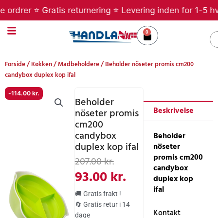
Gå
drer ⭐ Gratis returnering ⭐ Levering inden for 1-5 hverd
til
indholdet
0
Kurv
S
Forside
/
Køkken
/
Madbeholdere
/ Beholder nöseter promis cm200
candybox duplex kop ifal
-
114.00
kr.
Beholder
Beskrivelse
nöseter promis
cm200
candybox
Beholder
duplex kop ifal
nöseter
Den
Den
promis cm200
207.00
kr.
candybox
oprindelige
aktuelle
93.00
kr.
duplex kop
pris
pris
ifal
🚚 Gratis frakt !
var:
er:
🔄 Gratis retur i 14
Kontakt
dage