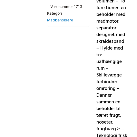
volumen – To
funktioner: en
Varenummer
1713
beholder med
Kategori
madmotor,
Madbeholdere
separator
designet med
skraldespand
– Hylde med
tre
uafhængige
rum –
Skillevægge
forhindrer
omrøring –
Danner
sammen en
beholder til
tørret frugt,
nöseter,
frugtvæg > –
Teknologi frisk