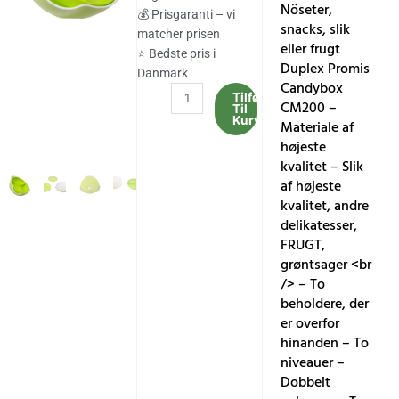
207.00 kr..
93.00 kr..
Nöseter,
💰 Prisgaranti – vi
snacks, slik
matcher prisen
eller frugt
⭐ Bedste pris i
Duplex Promis
Danmark
Candybox
Beholder
Tilføj
CM200 –
Til
nöseter
Kurv
Materiale af
promis
højeste
cm200
kvalitet – Slik
candybox
af højeste
duplex
kvalitet, andre
kop
delikatesser,
ifal
FRUGT,
antal
grøntsager <br
/> – To
beholdere, der
er overfor
hinanden – To
niveauer –
Dobbelt