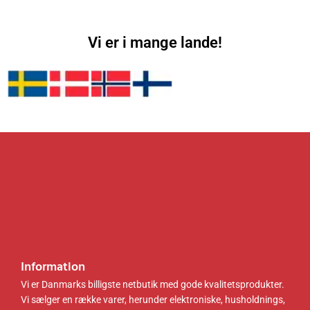
0
.
r
.
0
.
:
0
1
0
k
7
Vi er i mange lande!
r
9
k
.
.
r
.
0
.
0
.
k
r
.
.
Information
Vi er Danmarks billigste netbutik med gode kvalitetsprodukter.