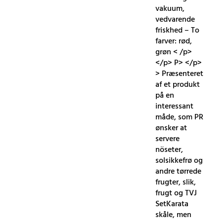
vakuum,
vedvarende
friskhed – To
farver: rød,
grøn < /p>
</p> P> </p>
> Præsenteret
af et produkt
på en
interessant
måde, som PR
ønsker at
servere
nöseter,
solsikkefrø og
andre tørrede
frugter, slik,
frugt og TVJ
SetKarata
skåle, men