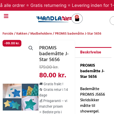
Gå
lle ordrer ⭐ Gratis returnering ⭐ Levering inden for 1-5
til
indholdet
0
Kurv
S
Forside
/
Køkken
/
Madbeholdere
/ PROMIS bademåtte J-Star 5656
-
99.00
kr.
PROMIS
Beskrivelse
bademåtte J-
Star 5656
Den
Den
PROMIS
179.00
kr.
bademåtte J-
oprindelige
aktuelle
80.00
kr.
Star 5656
pris
pris
🚚 Gratis frakt !
var:
er:
Bademåtte
🔄 Gratis retur i 14
PROMIS J5656
dage
179.00 kr..
80.00 kr..
Skridsikker
💰 Prisgaranti – vi
måtte til
matcher prisen
showergel.
⭐ Bedste pris i