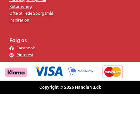
Fortrolighedspolitik
Returnering
Ofte Stillede Spørgsmål
Inspiration
Følg os
Facebook
Pinterest
Copyright © 2026 HandlaNu.dk