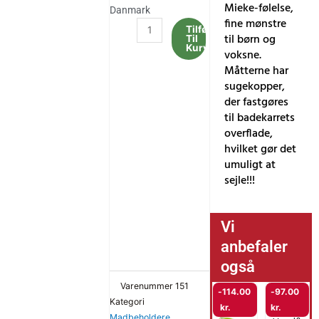
Mieke-følelse,
Danmark
fine mønstre
PROMIS
Tilføj
til børn og
Til
bademåtte
Kurv
voksne.
J-
Måtterne har
Star
sugekopper,
5656
der fastgøres
antal
til badekarrets
overflade,
hvilket gør det
umuligt at
sejle!!!
Vi
anbefaler
også
Varenummer
151
Promis
-
114.00
-
97.00
Kategori
Ståle
kr.
kr.
Madbeholdere