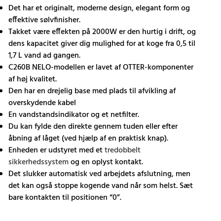
Det har et originalt, moderne design, elegant form og
effektive sølvfinisher.
Takket være effekten på 2000W er den hurtig i drift, og
dens kapacitet giver dig mulighed for at koge fra 0,5 til
1,7 L vand ad gangen.
C260B NELO-modellen er lavet af OTTER-komponenter
af høj kvalitet.
Den har en drejelig base med plads til afvikling af
overskydende kabel
En vandstandsindikator og et netfilter.
Du kan fylde den direkte gennem tuden eller efter
åbning af låget (ved hjælp af en praktisk knap).
Enheden er udstyret med et
tredobbelt
sikkerhedssystem
og en oplyst kontakt.
Det slukker automatisk ved arbejdets afslutning, men
det kan også stoppe kogende vand når som helst. Sæt
bare kontakten til positionen “0”.