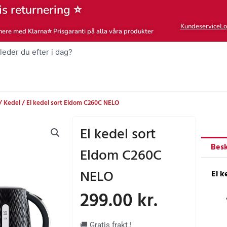
is returnering ⭐
Kundeservice
Lo
nere med Klarna
⭐ Prisgaranti på alla våra produkter
/
Kedel
/ El kedel sort Eldom C260C NELO
El kedel sort
Besk
Eldom C260C
NELO
El 
299.00
kr.
🚚 Gratis frakt !