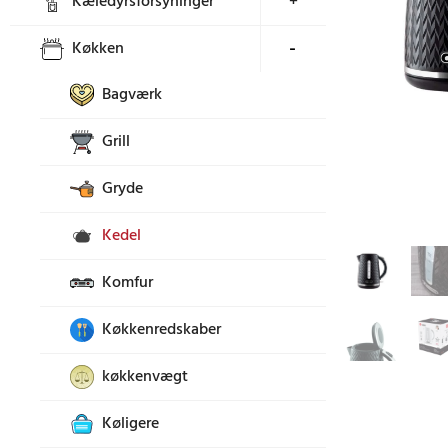
Kæledyrsforsyninger
+
Køkken
+
Bagværk
Grill
Gryde
Kedel
Komfur
Køkkenredskaber
køkkenvægt
Køligere