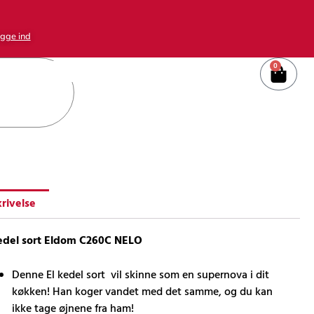
gge ind
0
Kurv
rivelse
kedel sort Eldom C260C NELO
Denne El kedel sort vil skinne som en supernova i dit
køkken! Han koger vandet med det samme, og du kan
ikke tage øjnene fra ham!