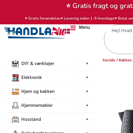
Gå
⭐ Gratis fragt og grat
til
indholdet
⭐ Gratis forsendelse
⭐ Levering inden 1-5 hverdage
⭐ Betal se
Menu
Søg
Forside
/
Køkken
DIY & værktøjer
+
Elektronik
+
Hjem og køkken
+
Hjemmemøbler
+
Husstand
+