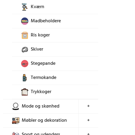
Kværn
Madbeholdere
Ris koger
Skiver
Stegepande
Termokande
Trykkoger
Mode og skønhed
+
Møbler og dekoration
+
Sport og udendørs
+