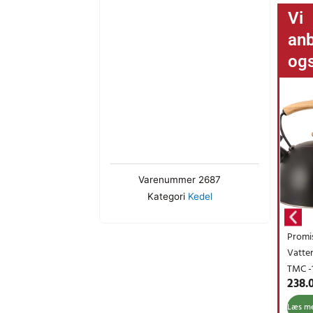
Vi
anb
og
Varenummer
2687
Kategori
Kedel
Promis
Vatte
TMC -
238.
Clara
Læs m