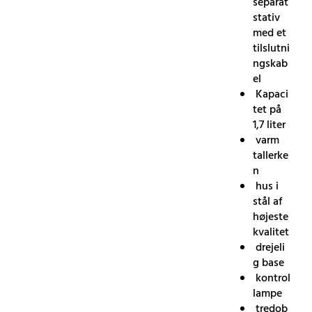
separat
stativ
med et
tilslutni
ngskab
el
Kapaci
tet på
1,7 liter
varm
tallerke
n
hus i
stål af
højeste
kvalitet
drejeli
g base
kontrol
lampe
tredob