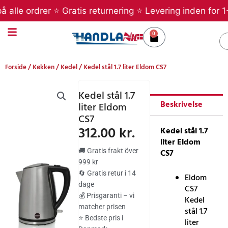
Gå
alle ordrer ⭐ Gratis returnering ⭐ Levering inden for 1-
til
indholdet
0
Kurv
S
Forside
/
Køkken
/
Kedel
/ Kedel stål 1.7 liter Eldom CS7
Kedel stål 1.7
Beskrivelse
liter Eldom
CS7
312.00
kr.
Kedel stål 1.7
liter Eldom
🚚 Gratis frakt över
CS7
999 kr
🔄 Gratis retur i 14
Eldom
dage
CS7
💰 Prisgaranti – vi
Kedel
matcher prisen
stål 1.7
⭐ Bedste pris i
liter