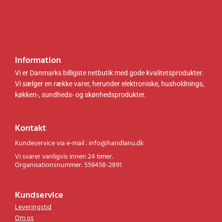
0
r
0
.
.
k
r
Information
.
.
Vi er Danmarks billigste netbutik med gode kvalitetsprodukter.
Vi sælger en række varer, herunder elektroniske, husholdnings,
køkken-, sundheds- og skønhedsprodukter.
Kontakt
Kundeservice via e-mail : info@handlanu.dk
Vi svarer vanligvis innen 24 timer.
Organisationsnummer: 559458-2891
Kundservice
Leveringstid
Om os