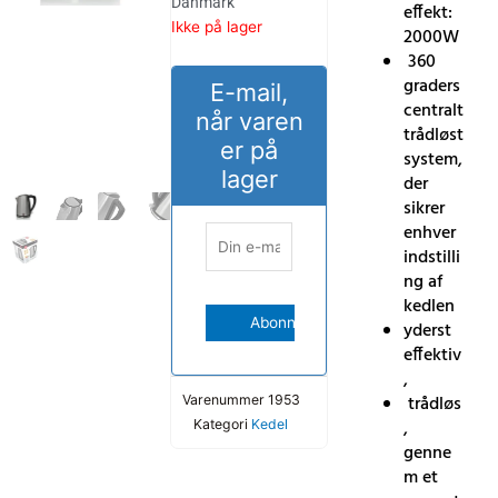
Danmark
effekt:
Ikke på lager
2000W
360
graders
E-mail,
centralt
når varen
trådløst
er på
system,
lager
der
sikrer
enhver
indstilli
ng af
kedlen
yderst
effektiv
,
trådløs
Varenummer
1953
,
Kategori
Kedel
genne
m et