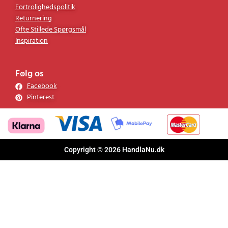
Fortrolighedspolitik
Returnering
Ofte Stillede Spørgsmål
Inspiration
Følg os
Facebook
Pinterest
Copyright © 2026 HandlaNu.dk