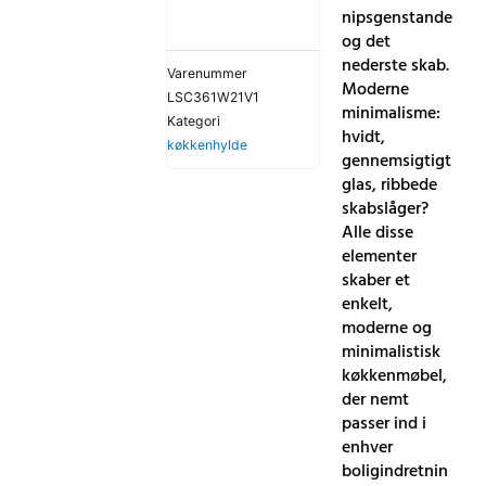
nipsgenstande
og det
nederste skab.
Varenummer
Moderne
LSC361W21V1
minimalisme:
Kategori
hvidt,
køkkenhylde
gennemsigtigt
glas, ribbede
skabslåger?
Alle disse
elementer
skaber et
enkelt,
moderne og
minimalistisk
køkkenmøbel,
der nemt
passer ind i
enhver
boligindretnin