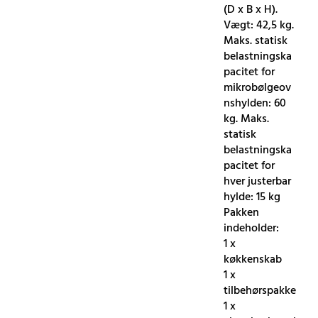
(D x B x H).
Vægt: 42,5 kg.
Maks. statisk
belastningska
pacitet for
mikrobølgeov
nshylden: 60
kg. Maks.
statisk
belastningska
pacitet for
hver justerbar
hylde: 15 kg
Pakken
indeholder:
1 x
køkkenskab
1 x
tilbehørspakke
1 x