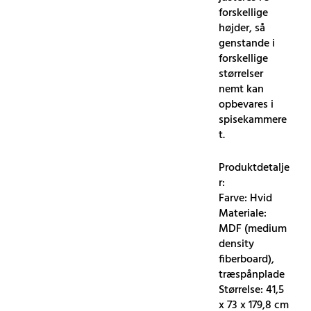
forskellige
højder, så
genstande i
forskellige
størrelser
nemt kan
opbevares i
spisekammere
t.
Produktdetalje
r:
Farve: Hvid
Materiale:
MDF (medium
density
fiberboard),
træspånplade
Størrelse: 41,5
x 73 x 179,8 cm