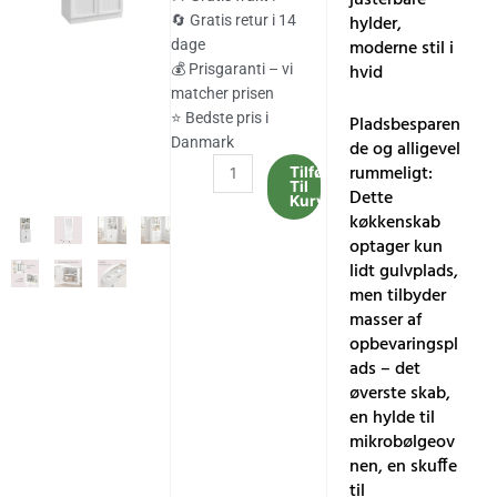
var:
er:
hylder,
🔄 Gratis retur i 14
moderne stil i
dage
1,829.00 kr..
1,515.00 kr..
hvid
💰 Prisgaranti – vi
matcher prisen
⭐ Bedste pris i
Pladsbesparen
Danmark
de og alligevel
Køkkenskab
rummeligt: ​​
Tilføj
Til
Multifunktionelt
Dette
Kurv
opbevaringsskab
køkkenskab
med
optager kun
justerbare
lidt gulvplads,
hylder,
men tilbyder
moderne
masser af
stil
opbevaringspl
i
ads – det
hvid
øverste skab,
antal
en hylde til
mikrobølgeov
nen, en skuffe
til