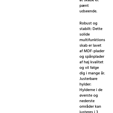
at skabe et
pænt
udseende.
Robust og
stabilt: Dette
solide
multifunktions
skab er lavet
af MDF-plader
og spånplader
af høj kvalitet
og vil følge
dig i mange år.
Justerbare
hylder:
Hylderne i de
øverste og
nederste
områder kan
justeres i 3