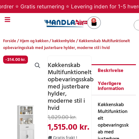
Gå
er ⭐ Gratis returnering ⭐ Levering inden for 1-5 hverdag
til
indholdet
0
Kurv
S
Forside
/
Hjem og køkken
/
køkkenhylde
/ Køkkenskab Multifunktionelt
opbevaringsskab med justerbare hylder, moderne stil i hvid
-
314.00
kr.
Køkkenskab
Beskrivelse
Multifunktionelt
opbevaringsskab
Yderligere
med justerbare
information
hylder,
moderne stil i
Køkkenskab
hvid
Multifunktion
Den
Den
1,829.00
kr.
elt
oprindelige
aktuelle
1,515.00
kr.
opbevaringssk
ab med
pris
pris
justerbare
🚚 Gratis frakt !