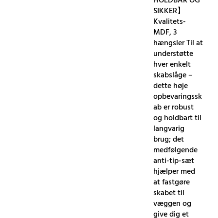
HOLDBAR OG
SIKKER】
Kvalitets-
MDF, 3
hængsler Til at
understøtte
hver enkelt
skabslåge –
dette høje
opbevaringssk
ab er robust
og holdbart til
langvarig
brug; det
medfølgende
anti-tip-sæt
hjælper med
at fastgøre
skabet til
væggen og
give dig et