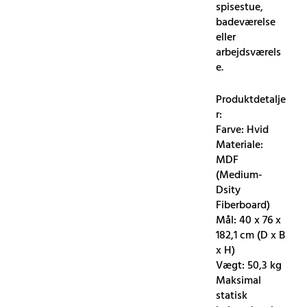
spisestue,
badeværelse
eller
arbejdsværels
e.
Produktdetalje
r:
Farve: Hvid
Materiale:
MDF
(Medium-
Dsity
Fiberboard)
Mål: 40 x 76 x
182,1 cm (D x B
x H)
Vægt: 50,3 kg
Maksimal
statisk