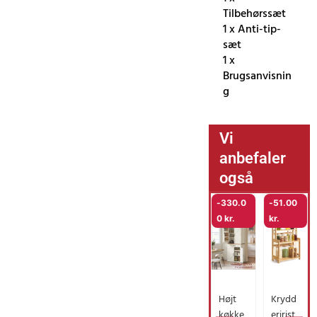
Tilbehørssæt
1 x Anti-tip-
sæt
1 x
Brugsanvisnin
g
Vi
anbefaler
også
-
330.0
-
51.00
0
kr.
kr.
Højt
Krydd
køkke
eririst,