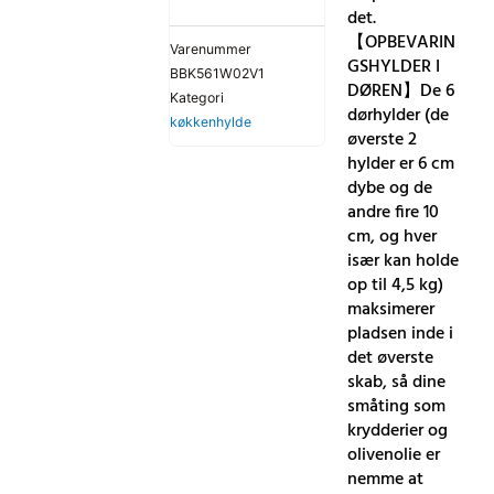
det.
【OPBEVARIN
Varenummer
GSHYLDER I
BBK561W02V1
DØREN】De 6
Kategori
dørhylder (de
køkkenhylde
øverste 2
hylder er 6 cm
dybe og de
andre fire 10
cm, og hver
især kan holde
op til 4,5 kg)
maksimerer
pladsen inde i
det øverste
skab, så dine
småting som
krydderier og
olivenolie er
nemme at