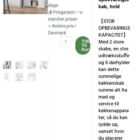
var:
er:
kab, hvid
dage
2,024.00 kr..
1,677.00 kr..
💰 Prisgaranti – vi
matcher prisen
【STOR
⭐ Bedste pris i
OPBEVARINGS
Danmark
KAPACITET】
Højt
Med 2 store
Tilføj
Til
køkkenskab,
skabe, en stor
Kurv
40
udtræksskuffe
x
og 6 dørhylder
76
kan dette
x
rummelige
182,1
køkkenskab
cm,
rumme alt fra
fritstående
mad og
opbevaringsskab,
service til
hvid
køkkenappara
antal
ter, så du kan
rydde op,
uanset hvor
du placerer