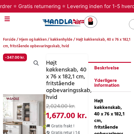
Gå
 ⭐ Gratis returnering ⭐ Levering inden for 1-5 hverdage 
til
indholdet
0
Kurv
S
Forside
/
Hjem og køkken
/
køkkenhylde
/ Højt køkkenskab, 40 x 76 x 182,1
cm, fritstående opbevaringsskab, hvid
-
347.00
kr.
Højt
Beskrivelse
køkkenskab, 40
x 76 x 182,1 cm,
Yderligere
fritstående
information
opbevaringsskab,
hvid
Højt
Den
Den
2,024.00
kr.
køkkenskab,
oprindelige
aktuelle
1,677.00
kr.
40 x 76 x 182,1
cm,
pris
pris
fritstående
🚚 Gratis frakt !
opbevaringss
🔄 Gratis retur i 14