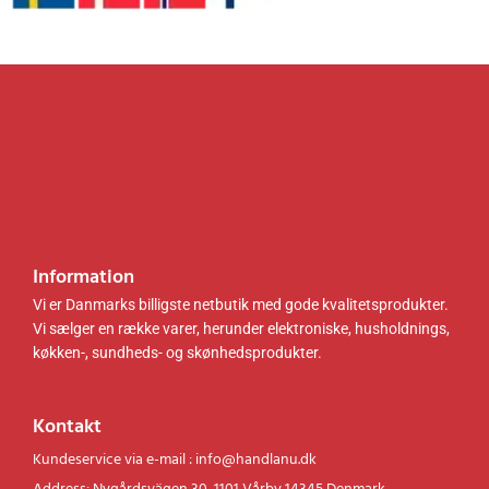
0
.
0
.
.
.
k
k
r
r
.
.
.
.
Information
Vi er Danmarks billigste netbutik med gode kvalitetsprodukter.
Vi sælger en række varer, herunder elektroniske, husholdnings,
køkken-, sundheds- og skønhedsprodukter.
Kontakt
Kundeservice via e-mail : info@handlanu.dk