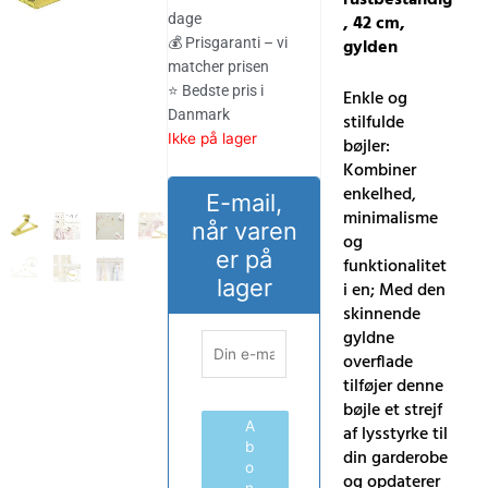
var:
er:
, 42 cm,
dage
308.00 kr..
255.00 kr..
gylden
💰 Prisgaranti – vi
matcher prisen
⭐ Bedste pris i
Enkle og
Danmark
stilfulde
Ikke på lager
bøjler:
Kombiner
enkelhed,
E-mail,
minimalisme
når varen
og
er på
funktionalitet
lager
i en; Med den
skinnende
gyldne
overflade
tilføjer denne
bøjle et strejf
A
af lysstyrke til
b
din garderobe
o
og opdaterer