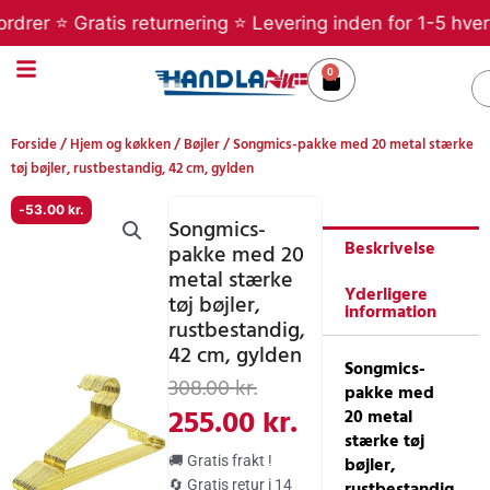
Gå
er ⭐ Gratis returnering ⭐ Levering inden for 1-5 hverdag
til
indholdet
0
Kurv
S
Forside
/
Hjem og køkken
/
Bøjler
/ Songmics-pakke med 20 metal stærke
tøj bøjler, rustbestandig, 42 cm, gylden
-
53.00
kr.
Songmics-
Beskrivelse
pakke med 20
metal stærke
Yderligere
tøj bøjler,
information
rustbestandig,
42 cm, gylden
Songmics-
Den
Den
308.00
kr.
pakke med
oprindelige
aktuelle
255.00
kr.
20 metal
stærke tøj
pris
pris
bøjler,
🚚 Gratis frakt !
rustbestandig
🔄 Gratis retur i 14