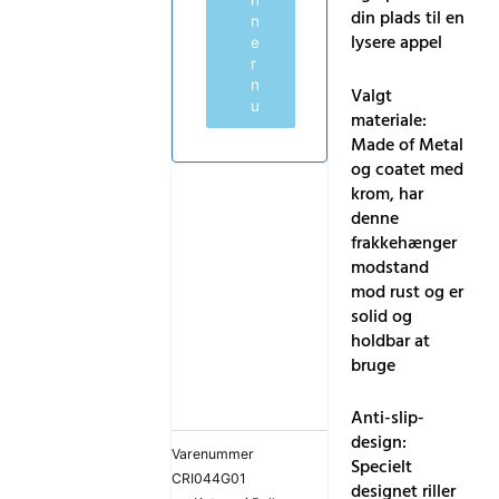
n
din plads til en
n
lysere appel
e
r
n
Valgt
u
materiale:
Made of Metal
og coatet med
krom, har
denne
frakkehænger
modstand
mod rust og er
solid og
holdbar at
bruge
Anti-slip-
design:
Varenummer
Specielt
CRI044G01
designet riller