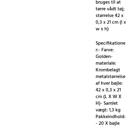
bruges til at
tørre vådt tøj;
størrelse 42 x
0,3 x 21 cm (l x
w x h)
Specifikatione
r:- Farve:
Golden-
materiale:
Krombelagt
metalstørrelse
af hver bøjle:
42 x 0,3 x 21
cm (L X W X
H)- Samlet
vægt: 1,3 kg
Pakkeindhold:
- 20 X bøjle