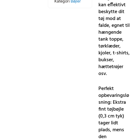
Kategori
Bøjler
kan effektivt
beskytte dit
tøj mod at
falde, egnet til
hængende
tank toppe,
tørklæder,
kjoler, t-shirts,
bukser,
hættetrøjer
osv.
Perfekt
opbevaringslø
sning: Ekstra
fint tøjbøjle
(0,3 cm tyk)
tager lidt
plads, mens
den