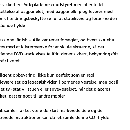
 sikkerhed: Sidepladerne er udstyret med riller til let
ættelse af bagpanelet, med bagpanelklip og leveres med
nik hældningsbeskyttelse for at stabilisere og forankre den
stående hylde
essionel finish – Alle kanter er forseglet, og hvert skruehul
res med et klistermærke for at skjule skruerne, så det
stående DVD -rack vises fejlfrit, der er sikkert, bekymringsfrit
ofistikeret
lligent opbevaring: Ikke kun perfekt som en reol i
ieværelset og legetøjshylden i børnenes værelse, men også
et tv -stativ i stuen eller soveværelset, når det placeres
ret, passer godt til andre møbler
at samle: Takket være de klart markerede dele og de
strerede instruktioner kan du let samle denne CD -hylde