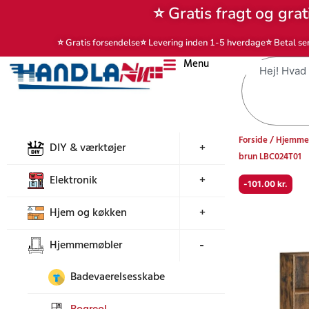
Gå
⭐ Gratis fragt og grat
til
indholdet
⭐ Gratis forsendelse
⭐ Levering inden 1-5 hverdage
⭐ Betal se
Menu
Søg
Forside
/
Hjemme
DIY & værktøjer
+
brun LBC024T01
Elektronik
+
-
101.00
kr.
Hjem og køkken
+
Hjemmemøbler
+
Badevaerelsesskabe