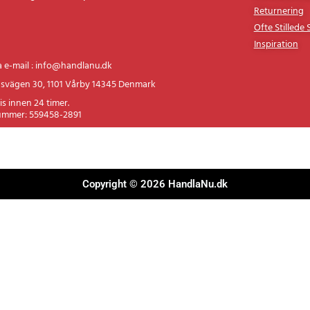
Fortroligheds
heds- og skønhedsprodukter.
Returnering
Ofte Stillede
Inspiration
a e-mail : info@handlanu.dk
svägen 30, 1101 Vårby 14345 Denmark
is innen 24 timer.
ummer: 559458-2891
Copyright © 2026 HandlaNu.dk