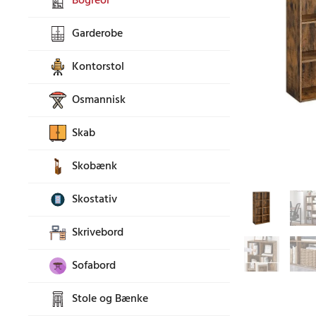
Bogreol
Garderobe
Kontorstol
Osmannisk
Skab
Skobænk
Skostativ
Skrivebord
Sofabord
Stole og Bænke