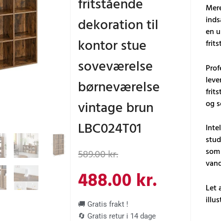
fritstående
Mere
inds
dekoration til
en u
kontor stue
frit
soveværelse
Prof
leve
børneværelse
frit
vintage brun
og s
LBC024T01
Inte
stud
Den
Den
som 
589.00
kr.
vand
oprindelige
aktuelle
488.00
kr.
Let 
pris
pris
illu
🚚 Gratis frakt !
🔄 Gratis retur i 14 dage