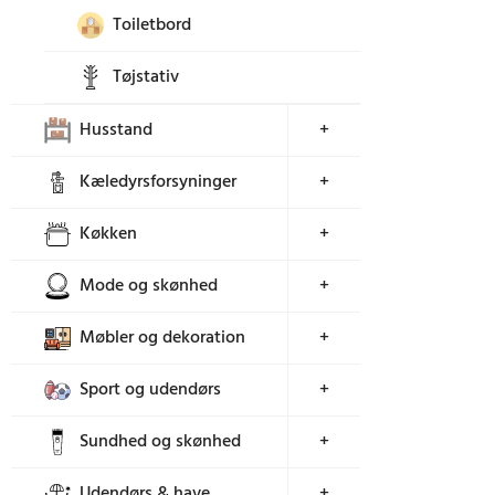
Toiletbord
Tøjstativ
Husstand
+
Kæledyrsforsyninger
+
Køkken
+
Mode og skønhed
+
Møbler og dekoration
+
Sport og udendørs
+
Sundhed og skønhed
+
Udendørs & have
+