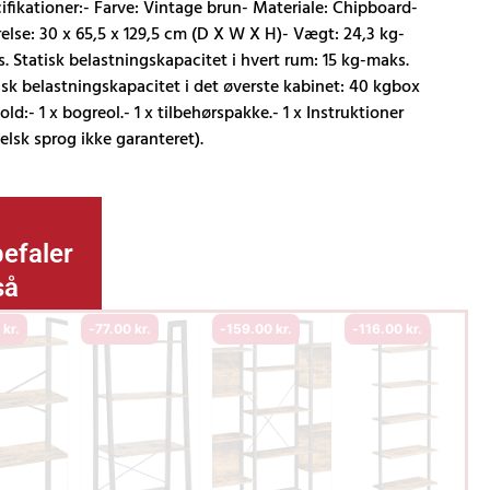
ifikationer:- Farve: Vintage brun- Materiale: Chipboard-
relse: 30 x 65,5 x 129,5 cm (D X W X H)- Vægt: 24,3 kg-
. Statisk belastningskapacitet i hvert rum: 15 kg-maks.
r..
isk belastningskapacitet i det øverste kabinet: 40 kgbox
old:- 1 x bogreol.- 1 x tilbehørspakke.- 1 x Instruktioner
elsk sprog ikke garanteret).
efaler
så
0
kr.
-
77.00
kr.
-
159.00
kr.
-
116.00
kr.