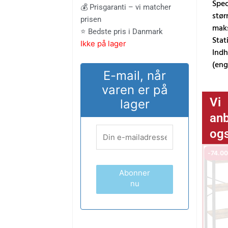
var:
er:
Spec
💰 Prisgaranti – vi matcher
stør
prisen
maks
589.00 kr..
488.00 k
⭐ Bedste pris i Danmark
Stat
Ikke på lager
Indh
(eng
E-mail, når
varen er på
Vi
lager
anb
og
-
74.0
Abonner
nu