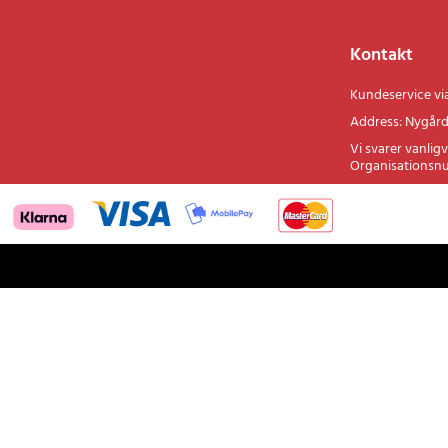
køkken-, sund
Kontakt
Kundeservice vi
Address: Nygård
Vi svarer vanligv
Organisationsn