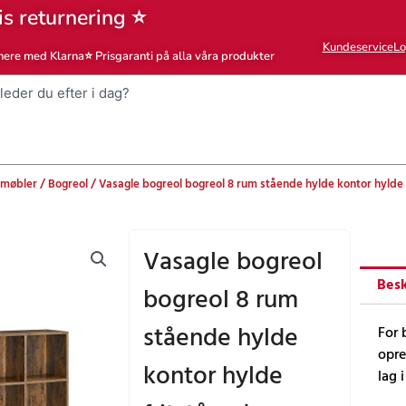
is returnering ⭐
Kundeservice
Lo
nere med Klarna
⭐ Prisgaranti på alla våra produkter
møbler
/
Bogreol
/ Vasagle bogreol bogreol 8 rum stående hylde kontor hylde 
Vasagle bogreol
Besk
bogreol 8 rum
stående hylde
For 
opre
kontor hylde
lag 