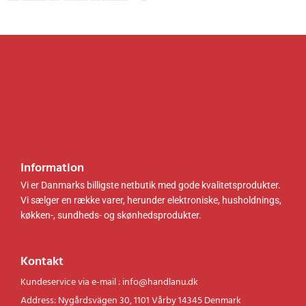
0
r
0
r
0
.
0
.
.
.
k
k
r
r
.
.
.
.
Information
Vi er Danmarks billigste netbutik med gode kvalitetsprodukter.
Vi sælger en række varer, herunder elektroniske, husholdnings,
køkken-, sundheds- og skønhedsprodukter.
Kontakt
Kundeservice via e-mail : info@handlanu.dk
Address: Nygårdsvägen 30, 1101 Vårby 14345 Denmark