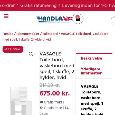
Gå
rer ⭐ Gratis returnering ⭐ Levering inden for 1-5 hverda
til
indholdet
0
Kurv
S
Forside
/
Hjemmemøbler
/
Toiletbord
/ VASAGLE Toiletbord, vaskebord
med spejl, 1 skuffe, 2 hylder, hvid
-
139.00
kr.
VASAGLE
Beskrivelse
Toiletbord,
vaskebord med
Yderligere
spejl, 1 skuffe, 2
information
hylder, hvid
Den
Den
814.00
kr.
VASAGLE
oprindelige
aktuelle
675.00
kr.
Toiletbord,
vaskebord
pris
pris
🚚 Gratis frakt !
med spejl, 1
var:
er:
🔄 Gratis retur i 14
skuffe, 2
dage
hylder, hvid