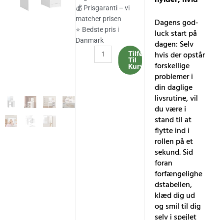
814.00 kr..
675.00 kr..
💰 Prisgaranti – vi
matcher prisen
Dagens god-
⭐ Bedste pris i
luck start på
Danmark
dagen: Selv
VASAGLE
hvis der opstår
Tilføj
Til
Toiletbord,
forskellige
Kurv
vaskebord
problemer i
med
din daglige
spejl,
livsrutine, vil
1
du være i
skuffe,
stand til at
2
flytte ind i
hylder,
rollen på et
hvid
sekund. Sid
antal
foran
forfængelighe
dstabellen,
klæd dig ud
og smil til dig
selv i spejlet