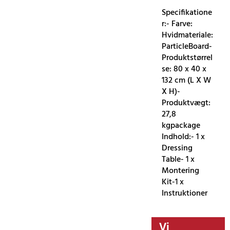
Specifikatione
r:- Farve:
Hvidmateriale:
ParticleBoard-
Produktstørrel
se: 80 x 40 x
132 cm (L X W
X H)-
Produktvægt:
27,8
kgpackage
Indhold:- 1 x
Dressing
Table- 1 x
Montering
Kit-1 x
Instruktioner
Vi