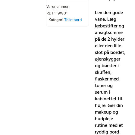
Varenummer
Lev den gode
RDT119W01
vane: Læg
Kategori
Toiletbord
læbestifter og
ansigtscreme
på de 2 hylder
eller den lille
slot på bordet,
øjenskygger
og børster i
skuffen,
flasker med
toner og
serum i
kabinettet til
højre. Gør din
makeup og
hudpleje
rutine med et
ryddig bord